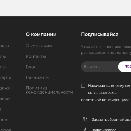
О компании
Подписывайся
аказ
О компании
Узнавайте о спецпредложе
распродажах и новых пост
ллы
Контакты
аты
Блог
ПО
ферта
Реквизиты
Нажимая на кнопку вы
одажи
Политика
конфиденциальности
соглашаетесь с
тавки
политикой конфиденциал
м
аров
Заказать обратный зво
меров
Задать вопрос