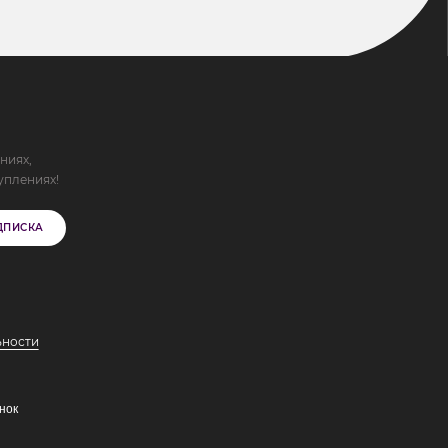
ниях,
уплениях!
ДПИСКА
ьности
нок