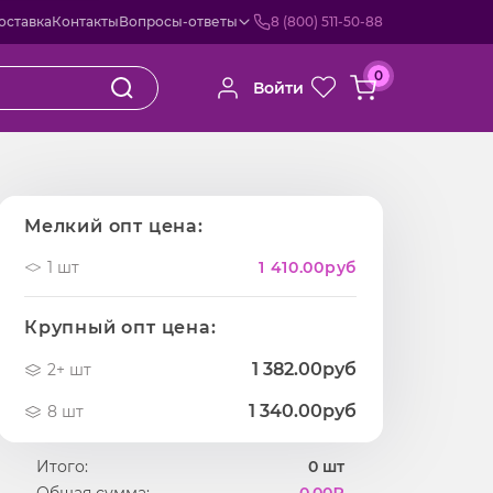
оставка
Контакты
Вопросы-ответы
8 (800) 511-50-88
0
Войти
Мелкий опт цена:
1 шт
1 410.00
руб
Крупный опт цена:
1 382.00руб
2+ шт
1 340.00руб
8 шт
Итого:
0
шт