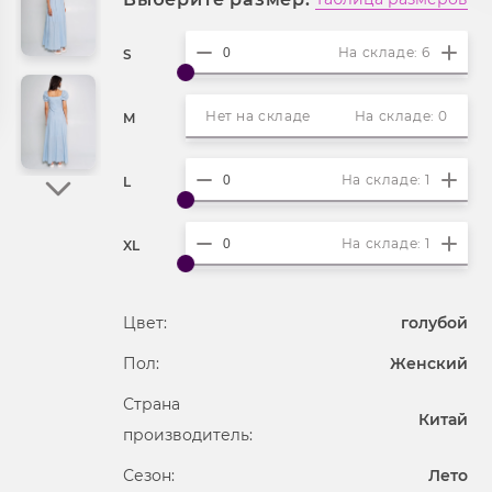
На складе: 6
S
Нет на складе
На складе: 0
M
На складе: 1
L
На складе: 1
XL
Цвет:
голубой
Пол:
Женский
Страна
Китай
производитель:
Сезон:
Лето