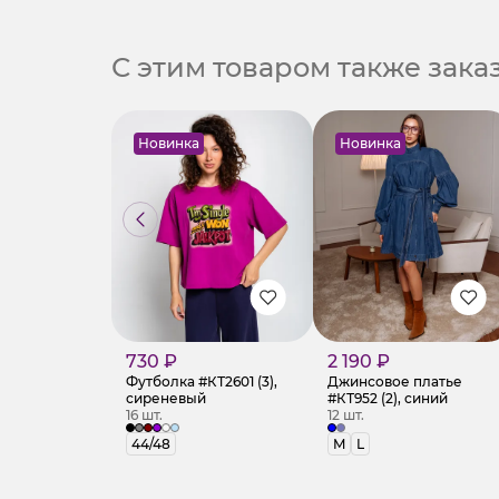
С этим товаром также зак
Новинка
Новинка
730 ₽
2 190 ₽
Футболка #КТ2601 (3),
Джинсовое платье
сиреневый
#КТ952 (2), синий
16 шт.
12 шт.
44/48
M
L