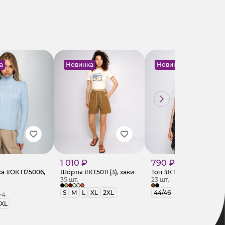
а
Новинка
Новинка
1 010 ₽
790 ₽
а #ОКТ125006,
Шорты #КТ5011 (3), хаки
Топ #КТ2739, чёрный
35 шт.
23 шт.
S
M
L
XL
2XL
44/46
+4
XL