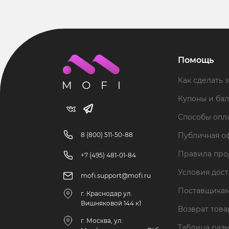
Помощь
Как сделать з
Купоны и ба
Способы опл
8 (800) 511-50-88
Публичная о
Правила пр
+7 (495) 481-01-84
Условия дос
mofi.support@mofi.ru
Поставщика
г. Краснодар ул.
Вишняковой 144 к1
Возврат тов
г. Москва, ул.
Таблица раз