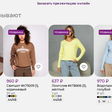
Заказать презентацию онлайн
азывают
Новинка
Новинка
Новинк
960 ₽
637 ₽
970 ₽
Свитшот #КТ9209 (1),
Лонгслив #КТ8606 (3),
Водолазк
коричневый
жёлтый
голубой
35 шт.
1 шт.
8 шт.
44/48
44/48
S
M
L