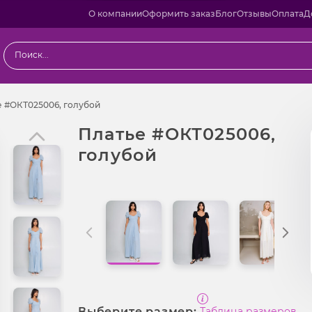
О компании
Оформить заказ
Блог
Отзывы
Оплата
Д
ы
Платье #ОКТ025006, голубой
е #ОКТ025006, голубой
Платье #ОКТ025006,
голубой
Выберите размер:
Таблица размеров