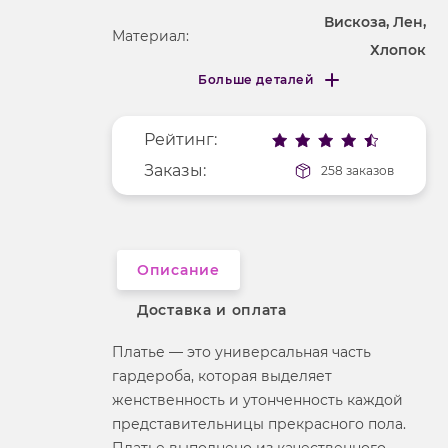
Вискоза, Лен,
Материал:
Хлопок
Больше деталей
Покрой
удлененный
Меньше деталей
Рисунок
без рисунка
Рейтинг:
Фактура материала
текстильный
Заказы:
258 заказов
Длина рукава
короткие
Вырез горловины
v-образный
Описание
Доставка и оплата
Платье — это универсальная часть
гардероба, которая выделяет
женственность и утонченность каждой
представительницы прекрасного пола.