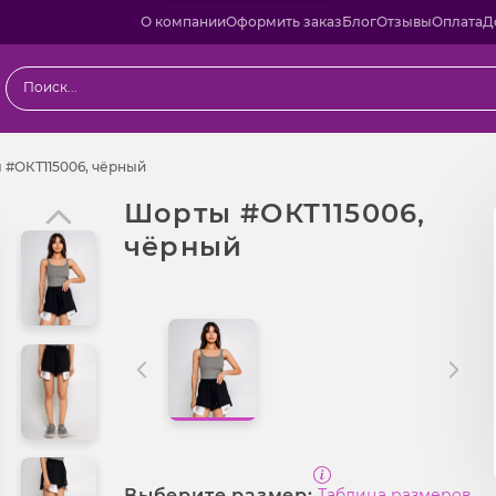
О компании
Оформить заказ
Блог
Отзывы
Оплата
Д
ы
Шорты #ОКТ115006, чёрный
 #ОКТ115006, чёрный
Шорты #ОКТ115006,
чёрный
Выберите размер:
Таблица размеров