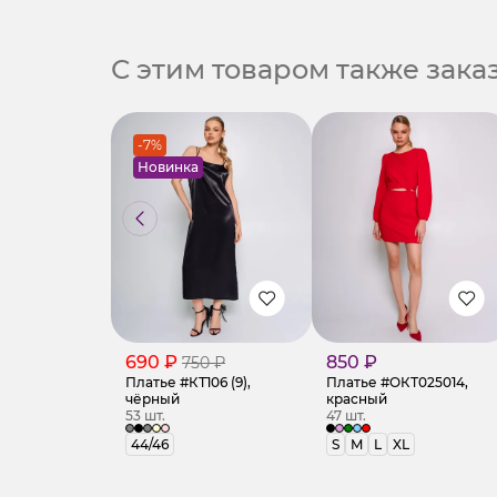
С этим товаром также зак
-7%
Новинка
690 ₽
850 ₽
750 ₽
Платье #КТ106 (9),
Платье #ОКТ025014,
чёрный
красный
53 шт.
47 шт.
44/46
S
M
L
XL