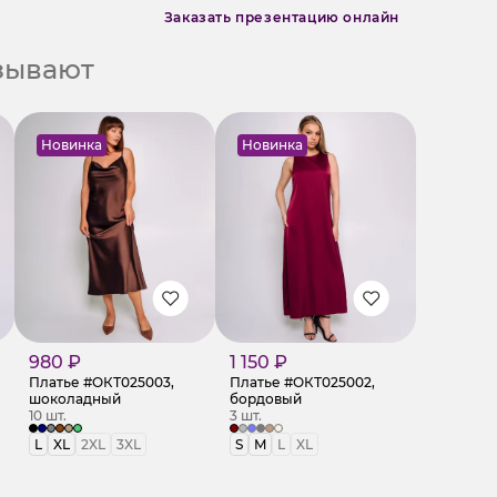
Заказать презентацию онлайн
азывают
Новинка
Новинка
980 ₽
1 150 ₽
Платье #ОКТ025003,
Платье #ОКТ025002,
шоколадный
бордовый
10 шт.
3 шт.
L
XL
2XL
3XL
S
M
L
XL