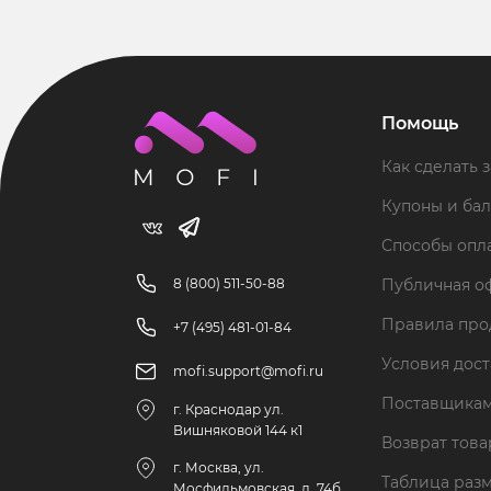
Помощь
Как сделать з
Купоны и ба
Способы опл
8 (800) 511-50-88
Публичная о
Правила пр
+7 (495) 481-01-84
Условия дос
mofi.support@mofi.ru
Поставщика
г. Краснодар ул.
Вишняковой 144 к1
Возврат тов
г. Москва, ул.
Таблица раз
Мосфильмовская, д. 74б,