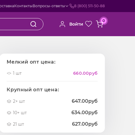
оставка
Контакты
Вопросы-ответы
8 (800) 511-50-88
0
Войти
Мелкий опт цена:
1 шт
660.00
руб
Крупный опт цена:
647.00руб
2+ шт
634.00руб
10+ шт
627.00руб
21 шт