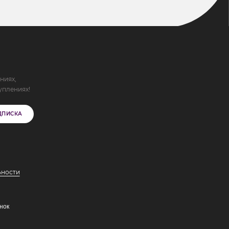
ниях,
уплениях!
ДПИСКА
ьности
нок