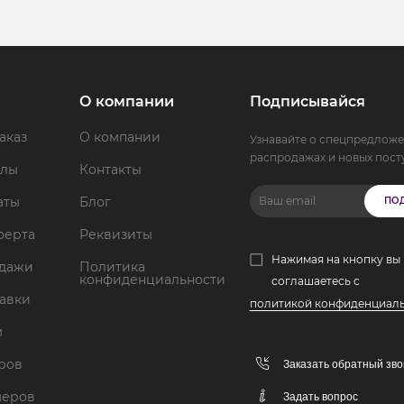
О компании
Подписывайся
аказ
О компании
Узнавайте о спецпредложе
распродажах и новых пост
ллы
Контакты
аты
Блог
ПО
ферта
Реквизиты
Нажимая на кнопку вы
одажи
Политика
конфиденциальности
соглашаетесь с
тавки
политикой конфиденциал
м
аров
Заказать обратный зво
меров
Задать вопрос