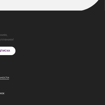
ниях,
уплениях!
ДПИСКА
ьности
нок