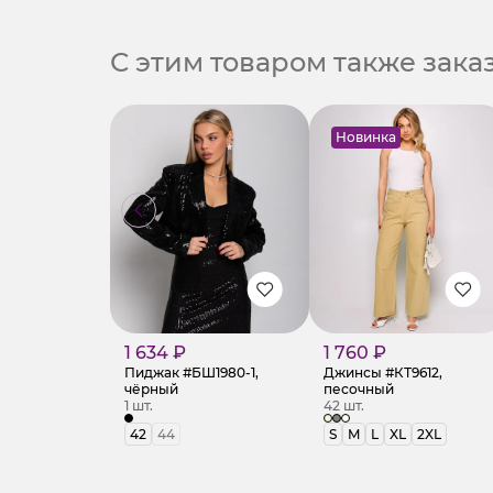
С этим товаром также зак
Новинка
1 634 ₽
1 760 ₽
Пиджак #БШ1980-1,
Джинсы #КТ9612,
чёрный
песочный
1 шт.
42 шт.
42
44
S
M
L
XL
2XL