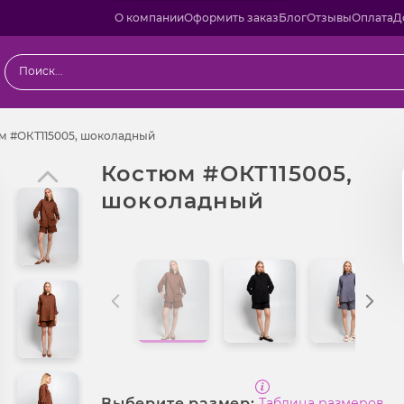
О компании
Оформить заказ
Блог
Отзывы
Оплата
Д
ы
Костюм #ОКТ115005, шоколадный
м #ОКТ115005, шоколадный
Костюм #ОКТ115005,
шоколадный
Выберите размер:
Таблица размеров