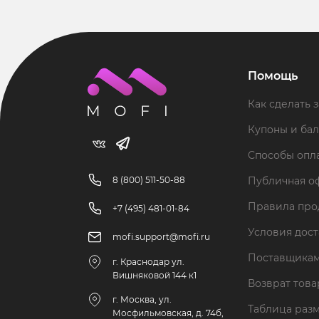
Помощь
Как сделать з
Купоны и ба
Способы опл
8 (800) 511-50-88
Публичная о
Правила пр
+7 (495) 481-01-84
Условия дос
mofi.support@mofi.ru
Поставщика
г. Краснодар ул.
Вишняковой 144 к1
Возврат тов
г. Москва, ул.
Таблица раз
Мосфильмовская, д. 74б,