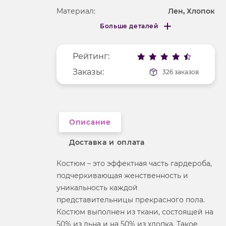
Материал:
Лен, Хлопок
Больше деталей
Покрой
свободный
Меньше деталей
Рисунок
без рисунка
Рейтинг:
Фактура материала
текстильный
Заказы:
326 заказов
Длина рукава
длинные
Вырез горловины
отложной воротник
Описание
Доставка и оплата
Костюм – это эффектная часть гардероба,
подчеркивающая женственность и
уникальность каждой
представительницы прекрасного пола.
Костюм выполнен из ткани, состоящей на
50% из льна и на 50% из хлопка. Такое