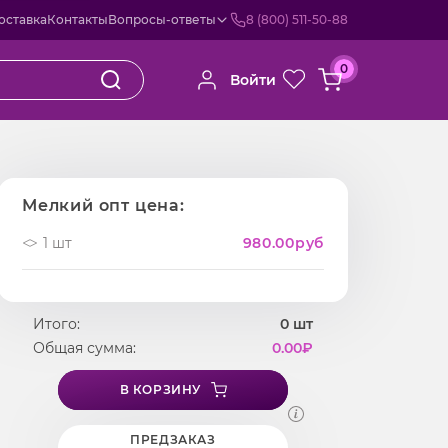
оставка
Контакты
Вопросы-ответы
8 (800) 511-50-88
0
Войти
Мелкий опт цена:
1 шт
980.00
руб
Итого:
0
шт
Общая сумма:
0.00
₽
В КОРЗИНУ
ПРЕДЗАКАЗ