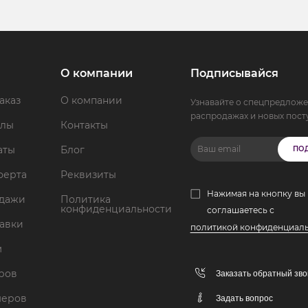
О компании
Подписывайся
аказ
О компании
Узнавайте о спецпредложе
распродажах и новых пост
ллы
Контакты
аты
Блог
ПО
ферта
Реквизиты
Нажимая на кнопку вы
одажи
Политика
конфиденциальности
соглашаетесь с
тавки
политикой конфиденциал
м
аров
Заказать обратный зво
меров
Задать вопрос