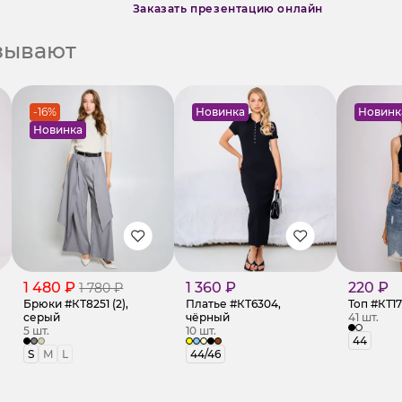
Заказать презентацию онлайн
азывают
-16%
Новинка
Новинк
Новинка
1 480 ₽
1 360 ₽
220 ₽
1 780 ₽
Брюки #КТ8251 (2),
Платье #КТ6304,
Топ #КТ1
серый
чёрный
41 шт.
5 шт.
10 шт.
44
S
M
L
44/46