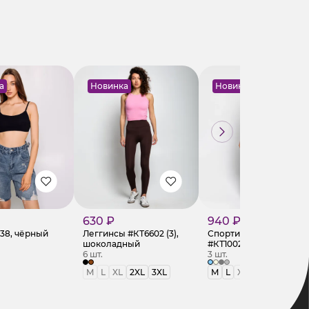
а
Новинка
Новинка
630 ₽
940 ₽
738, чёрный
Леггинсы #КТ6602 (3),
Спортивные брюки
шоколадный
#КТ1002 (2), голубой
6 шт.
3 шт.
M
L
XL
2XL
3XL
M
L
XL