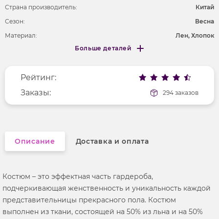
Страна производитель:
Китай
Сезон:
Весна
Материал:
Лен, Хлопок
Больше деталей
Покрой
свободный
Меньше деталей
Рисунок
без рисунка
Рейтинг:
Фактура материала
текстильный
Длина рукава
Заказы:
длинные
294 заказов
Вырез горловины
отложной воротник
Описание
Доставка и оплата
Костюм – это эффектная часть гардероба,
подчеркивающая женственность и уникальность каждой
представительницы прекрасного пола. Костюм
выполнен из ткани, состоящей на 50% из льна и на 50%