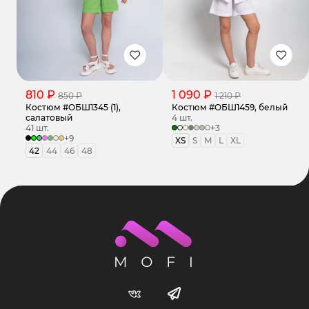
810 ₽
1 090 ₽
850 ₽
1 210 ₽
Костюм #ОБШ1345 (1),
Костюм #ОБШ1459, белый
салатовый
4 шт.
41 шт.
+3
+9
XS
S
M
L
XL
42
44
46
48