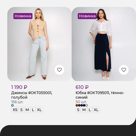
Новинка
Новинка
1 190 ₽
610 ₽
Джинсы #ОКТ055001,
Юбка #ОКТ095011, тёмно-
голубой
синий
156 шт.
50 шт.
XS
S
M
L
XL
S
M
L
XL