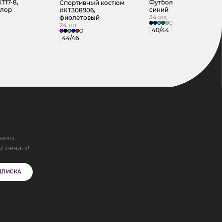
Т17-8,
Футболка #КТ1022 (2),
Спортивный костюм
олор
синий
#КТ308906,
34 шт.
фиолетовый
24 шт.
40/44
44/46
ниях,
уплениях!
ДПИСКА