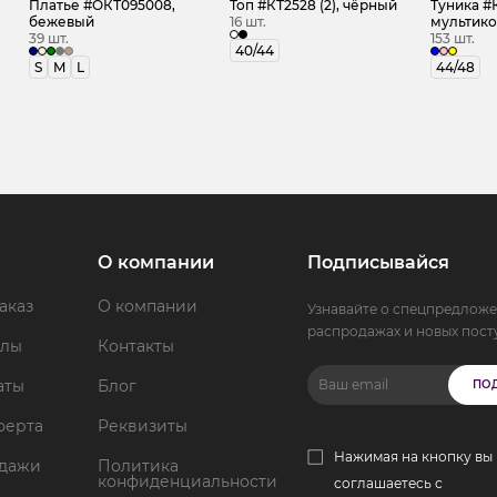
Платье #ОКТ095008,
Топ #КТ2528 (2), чёрный
Туника #К
бежевый
16 шт.
мультик
39 шт.
153 шт.
40/44
S
M
L
44/48
О компании
Подписывайся
аказ
О компании
Узнавайте о спецпредложе
распродажах и новых пост
ллы
Контакты
аты
Блог
ПО
ферта
Реквизиты
Нажимая на кнопку вы
одажи
Политика
конфиденциальности
соглашаетесь с