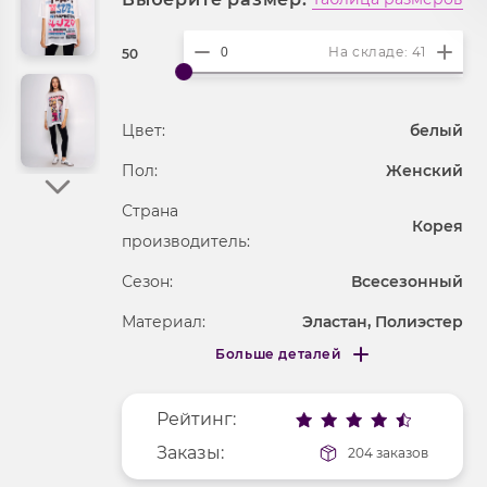
На складе: 41
50
Цвет:
белый
Пол:
Женский
Страна
Корея
производитель:
Сезон:
Всесезонный
Материал:
Эластан, Полиэстер
Больше деталей
Покрой
удлененный
Меньше деталей
Рисунок
анимация
Рейтинг:
Фактура материала
трикотажный
Заказы:
204 заказов
Длина рукава
короткие