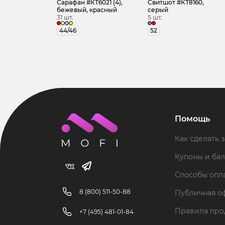
Сарафан #КТ6021 (4),
Свитшот #КТ8160,
бежевый, красный
серый
31 шт.
5 шт.
44/46
52
Помощь
Как сделать з
Купоны и ба
Способы опл
8 (800) 511-50-88
Публичная о
Правила пр
+7 (495) 481-01-84