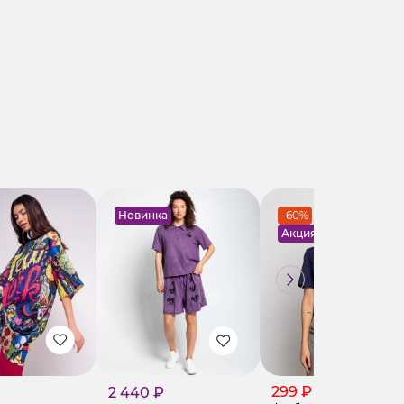
Новинка
-60%
Акция
299 ₽
2 440 ₽
750 ₽