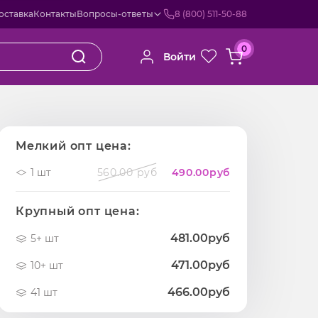
оставка
Контакты
Вопросы-ответы
8 (800) 511-50-88
0
Войти
Мелкий опт цена:
1 шт
560.00 руб
490.00
руб
Крупный опт цена:
481.00руб
5+ шт
471.00руб
10+ шт
466.00руб
41 шт