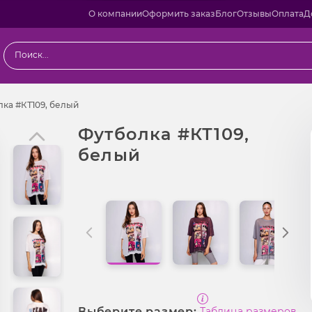
О компании
Оформить заказ
Блог
Отзывы
Оплата
Д
ы
Футболка #КТ109, белый
ка #КТ109, белый
Футболка #КТ109,
белый
Выберите размер:
Таблица размеров