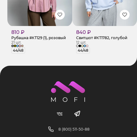
810 ₽
840 ₽
Рубашка #КТ129 (1), розовый
Свитшот #КТ1782, голубой
21 шт.
12 шт.
44/48
44/48
8 (800) 511-50-88