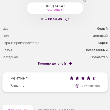
ПРЕДЗАКАЗ
640.00руб
В ЖЕЛАНИЯ
Цвет:
белый
Пол:
Женский
Страна производитель:
Корея
Сезон:
Всесезонный
Материал:
Полиэстер
Больше деталей
Покрой
удлененный
Меньше деталей
Рисунок
надпись
Рейтинг:
Фактура материала
трикотажный
Длина рукава
Заказы:
3/4
246 заказов
Вырез горловины
округлый