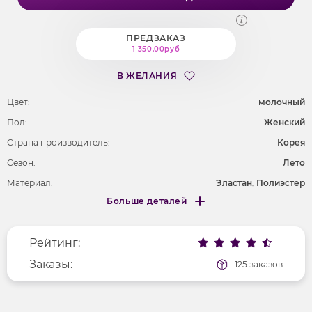
ПРЕДЗАКАЗ
1 350.00руб
В ЖЕЛАНИЯ
Цвет:
молочный
Пол:
Женский
Страна производитель:
Корея
Сезон:
Лето
Материал:
Эластан, Полиэстер
Больше деталей
Покрой
прямой
Меньше деталей
Рисунок
надпись
Рейтинг:
Фактура материала
трикотажный
Длина рукава
Заказы:
короткие
125 заказов
Вырез горловины
округлый