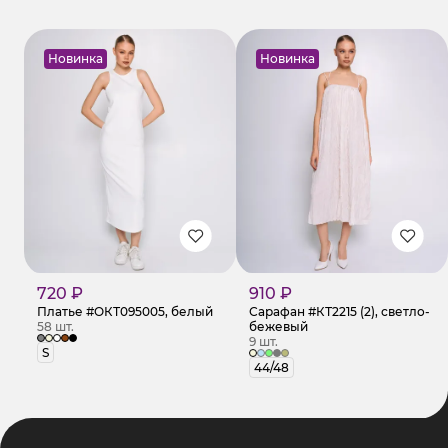
Новинка
Новинка
720 ₽
910 ₽
Платье #ОКТ095005, белый
Сарафан #КТ2215 (2), светло-
58 шт.
бежевый
9 шт.
S
44/48