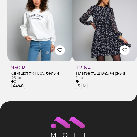
950 ₽
1 216 ₽
Свитшот #КТ1709, белый
Платье #БШ1945, чёрный
26 шт.
1 шт.
44/48
S
M