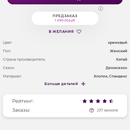
ПРЕДЗАКАЗ
1 090.00руб
В ЖЕЛАНИЯ
Цвет:
кремовый
Пол:
Женский
Страна производитель:
Китай
Сезон:
Демисезон
Материал:
Хлопок, Спандекс
Больше деталей
Покрой
свободный
Меньше деталей
Рисунок
без рисунка
Рейтинг:
Фактура материала
трикотажный
Длина рукава
Заказы:
длинные
237 заказов
Вырез горловины
анжелика