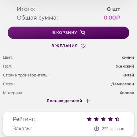
Итого:
0
шт
Общая сумма:
0.00
₽
В КОРЗИНУ
В ЖЕЛАНИЯ
Цвет:
cиний
Пол:
Женский
Страна производитель:
Китай
Сезон:
Демисезон
Материал:
Хлопок
Больше деталей
Покрой
удлененный
Меньше деталей
Рисунок
без рисунка
Рейтинг:
Фактура материала
текстильный
Длина рукава
Заказы:
длинные
222 заказов
Вырез горловины
отложной воротник