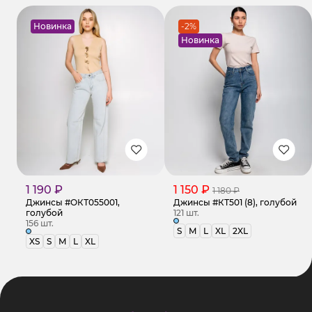
Новинка
-2%
Новинка
1 190 ₽
1 150 ₽
1 180 ₽
Джинсы #ОКТ055001,
Джинсы #КТ501 (8), голубой
голубой
121 шт.
156 шт.
S
M
L
XL
2XL
XS
S
M
L
XL