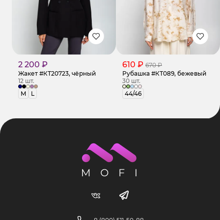
2 200 ₽
610 ₽
670 ₽
Жакет #КТ20723, чёрный
Рубашка #КТ089, бежевый
12 шт.
30 шт.
M
L
44/46