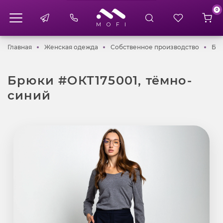
0
Главная
Женская одежда
Собств
Главная
Женская одежда
Собственное производство
Брю
Брюки #ОКТ175001, тёмно-
синий