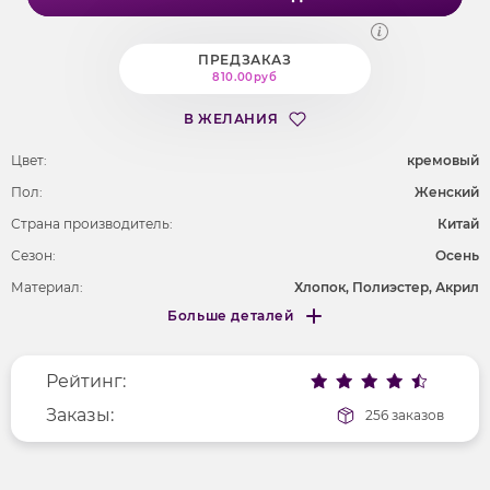
ПРЕДЗАКАЗ
810.00руб
В ЖЕЛАНИЯ
Цвет:
кремовый
Пол:
Женский
Страна производитель:
Китай
Сезон:
Осень
Материал:
Хлопок, Полиэстер, Акрил
Больше деталей
Покрой
прямой
Меньше деталей
Рисунок
полоска
Рейтинг:
Фактура материала
трикотажный
Длина рукава
Заказы:
длинные
256 заказов
Вырез горловины
округлый