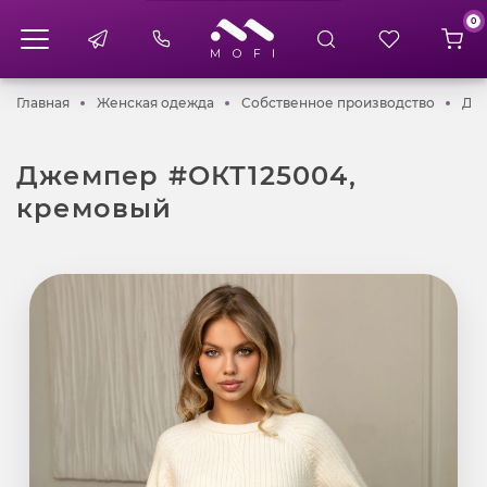
0
Главная
Женская одежда
Собств
Главная
Женская одежда
Собственное производство
Дже
Джемпер #ОКТ125004,
кремовый