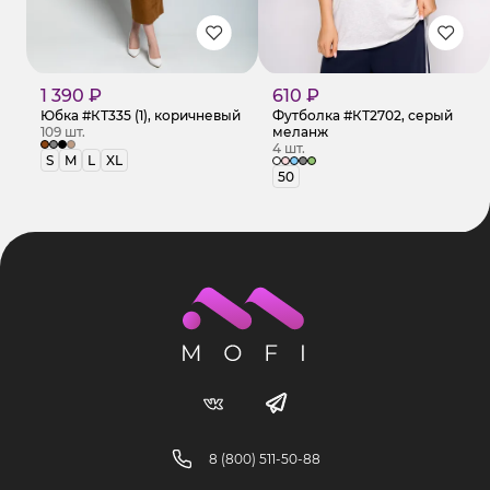
1 390 ₽
610 ₽
Юбка #КТ335 (1), коричневый
Футболка #КТ2702, серый
109 шт.
меланж
4 шт.
S
M
L
XL
50
8 (800) 511-50-88