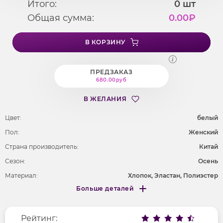
Итого:
0
шт
Общая сумма:
0.00
₽
В КОРЗИНУ
ПРЕДЗАКАЗ
680.00руб
В ЖЕЛАНИЯ
Цвет:
белый
Пол:
Женский
Страна производитель:
Китай
Сезон:
Осень
Материал:
Хлопок, Эластан, Полиэстер
Больше деталей
Покрой
приталенный
Меньше деталей
Рисунок
полоска
Рейтинг:
Фактура материала
трикотажный