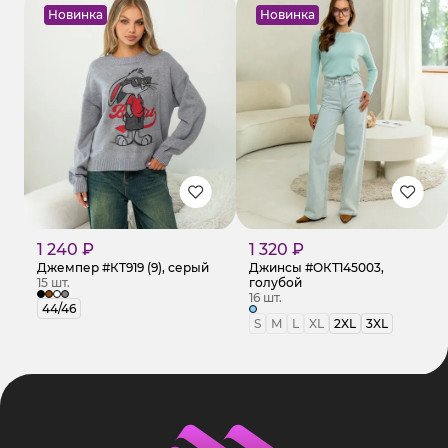
Новинка
Новинка
1 240 ₽
1 320 ₽
Джемпер #КТ919 (9), серый
Джинсы #ОКТ145003,
15 шт.
голубой
16 шт.
44/46
S
M
L
XL
2XL
3XL