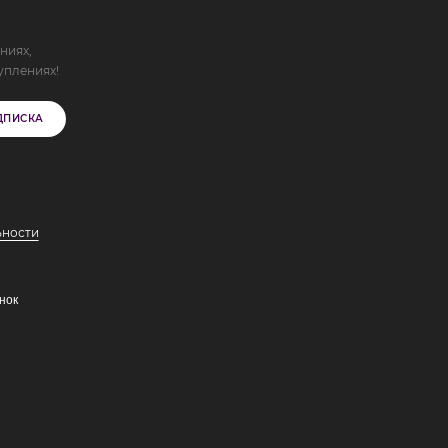
ниях,
уплениях!
ДПИСКА
ьности
нок