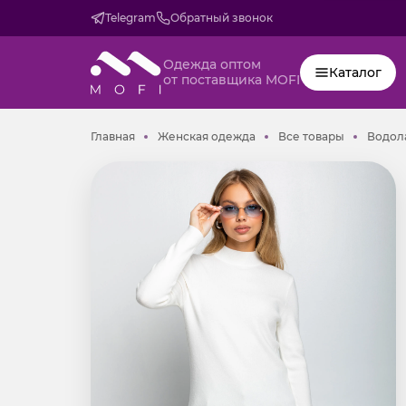
Telegram
Обратный звонок
Одежда оптом
Каталог
от поставщика MOFI
Главная
Женская одежда
Все товар
Главная
Женская одежда
Все товары
Водола