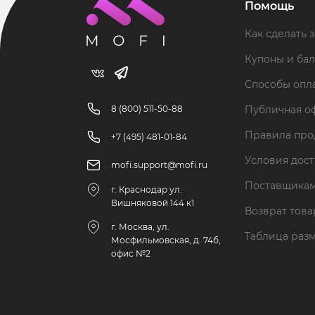
Помощь
Как сделать з
Купоны и ба
Способы опл
8 (800) 511-50-88
Публичная о
Правила пр
+7 (495) 481-01-84
Условия дос
mofi.support@mofi.ru
Поставщика
г. Краснодар ул.
Вишняковой 144 к1
Возврат тов
г. Москва, ул.
Таблица раз
Мосфильмовская, д. 74б,
офис №2