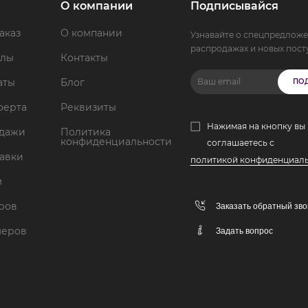
О компании
Подписывайся
аказ
О компании
Узнавайте о спецпредложе
распродажах и новых пост
ллы
Контакты
аты
Блог
ПО
ферта
Реквизиты
Нажимая на кнопку вы
одажи
Политика
конфиденциальности
соглашаетесь с
тавки
политикой конфиденциал
м
аров
Заказать обратный зво
меров
Задать вопрос