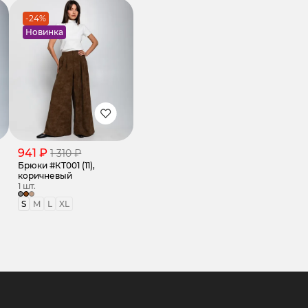
-24%
Новинка
941 ₽
1 310 ₽
Брюки #КТ001 (11),
коричневый
1 шт.
S
M
L
XL