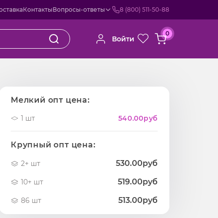
оставка
Контакты
Вопросы-ответы
8 (800) 511-50-88
0
Войти
Мелкий опт цена:
1 шт
540.00
руб
Крупный опт цена:
530.00руб
2+ шт
519.00руб
10+ шт
513.00руб
86 шт