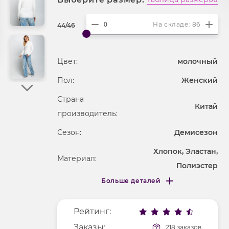
На складе: 86
44/46
Цвет:
молочный
Пол:
Женский
Страна
Китай
производитель:
Сезон:
Демисезон
Хлопок, Эластан,
Материал:
Полиэстер
Больше деталей
Покрой
облегающий
Меньше деталей
Рисунок
без рисунка
Рейтинг:
Фактура материала
трикотажный
Заказы:
218 заказов