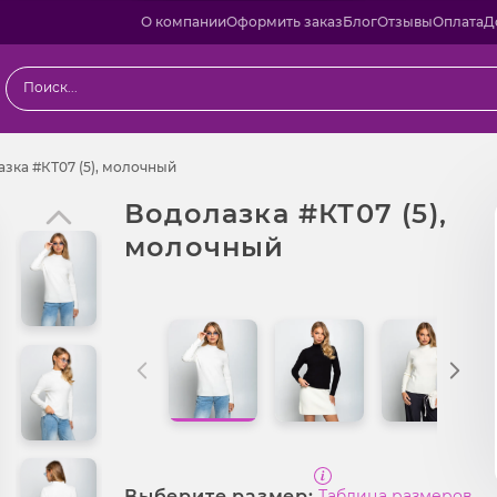
О компании
Оформить заказ
Блог
Отзывы
Оплата
Д
ы
Водолазка #КТ07 (5), молочный
зка #КТ07 (5), молочный
Водолазка #КТ07 (5),
молочный
Выберите размер:
Таблица размеров