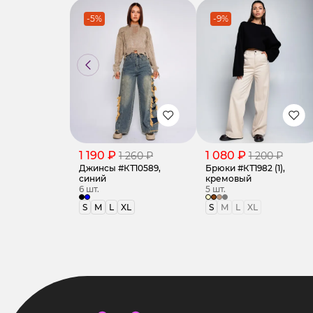
-5%
-9%
1 190 ₽
1 080 ₽
1 260 ₽
1 200 ₽
Джинсы #КТ10589,
Брюки #КТ1982 (1),
синий
кремовый
6 шт.
5 шт.
S
M
L
XL
S
M
L
XL