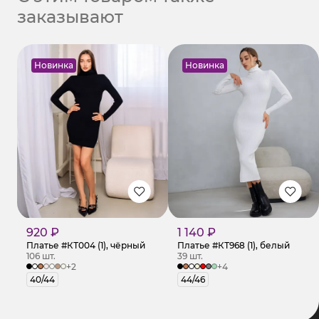
заказывают
Новинка
Новинка
920 ₽
1 140 ₽
Платье #КТ004 (1), чёрный
Платье #КТ968 (1), белый
106 шт.
39 шт.
+2
+4
40/44
44/46