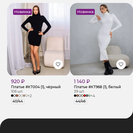
Новинка
Новинка
920 ₽
1 140 ₽
Платье #КТ004 (1), чёрный
Платье #КТ968 (1), белый
106 шт.
39 шт.
+2
+4
40/44
44/46