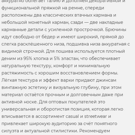
аккуратно облегает талию и дополнен декоративной и
функциональной пряжкой на ремне, спереди
расположены два классических втачных кармана и
небольшой монетный карман, сзади — две накладные
карманные детали с усиленной прострочкой. Брючины
идут свободно от бёдер и имеют широкий, прямой до
слегка расклёшенного низа, подшивка низа аккуратная с
видимой строчкой. Для пошива используется плотный
деним из 95% хлопка и 5% эластан, что обеспечивает
натуральную текстуру, комфорт и минимальную
растяжимость с хорошим восстановлением формы.
Лёгкая текстура и эффект варки придают джинсам
винтажную эстетику и визуальную глубину, при этом
материал остаётся прочным и долговечным даже при
активной носке. Для оптовых покупателей это
универсальная и оборотистая позиция, которая легко
вписывается в ассортимент casual и streetwear и
привлекает широкую аудиторию за счёт понятного
силуэта и актуальной стилистики. Рекомендуем