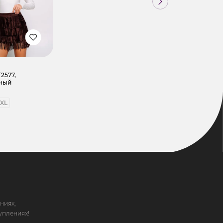
2577,
ный
XL
ниях,
уплениях!