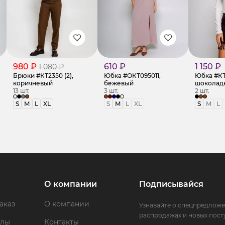
980 ₽
610 ₽
1 150 ₽
1 080 ₽
Брюки #КТ2350 (2),
Юбка #ОКТ095011,
Юбка #КТ
коричневый
бежевый
шоколад
13 шт.
3 шт.
2 шт.
S
M
L
XL
S
M
L
XL
S
M
L
О компании
Подписывайся
аказ
О компании
Узнавайте о спецпредложе
распродажах и новых пост
ллы
Контакты