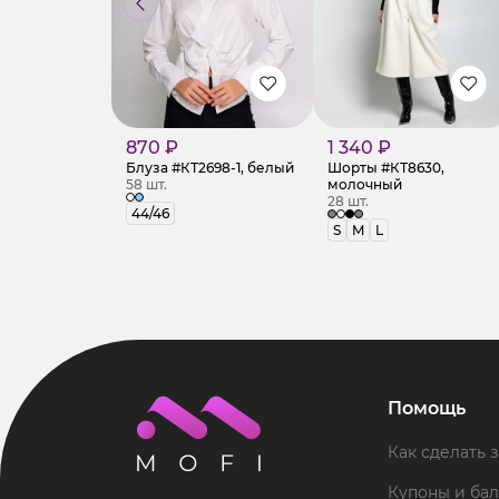
870 ₽
1 340 ₽
Блуза #КТ2698-1, белый
Шорты #КТ8630,
58 шт.
молочный
28 шт.
44/46
S
M
L
Помощь
Как сделать з
Купоны и ба