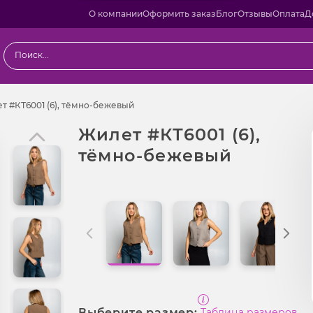
О компании
Оформить заказ
Блог
Отзывы
Оплата
Д
одаж
Жилет #КТ6001 (6), тёмно-бежевый
т #КТ6001 (6), тёмно-бежевый
Жилет #КТ6001 (6),
тёмно-бежевый
Выберите размер:
Таблица размеров