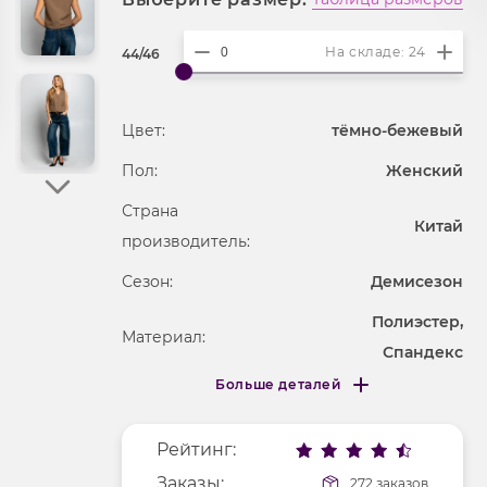
На складе: 24
44/46
Цвет:
тёмно-бежевый
Пол:
Женский
Страна
Китай
производитель:
Сезон:
Демисезон
Полиэстер,
Материал:
Спандекс
Больше деталей
Покрой
укороченный
Меньше деталей
Рисунок
без рисунка
Рейтинг:
Фактура материала
текстильный
Заказы:
272 заказов