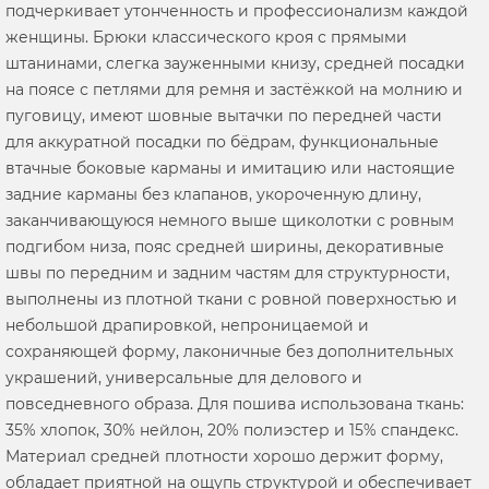
подчеркивает утонченность и профессионализм каждой
женщины. Брюки классического кроя с прямыми
штанинами, слегка зауженными книзу, средней посадки
на поясе с петлями для ремня и застёжкой на молнию и
пуговицу, имеют шовные вытачки по передней части
для аккуратной посадки по бёдрам, функциональные
втачные боковые карманы и имитацию или настоящие
задние карманы без клапанов, укороченную длину,
заканчивающуюся немного выше щиколотки с ровным
подгибом низа, пояс средней ширины, декоративные
швы по передним и задним частям для структурности,
выполнены из плотной ткани с ровной поверхностью и
небольшой драпировкой, непроницаемой и
сохраняющей форму, лаконичные без дополнительных
украшений, универсальные для делового и
повседневного образа. Для пошива использована ткань:
35% хлопок, 30% нейлон, 20% полиэстер и 15% спандекс.
Материал средней плотности хорошо держит форму,
обладает приятной на ощупь структурой и обеспечивает