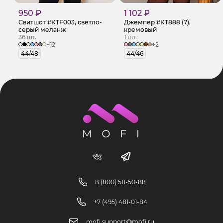
950 ₽
1 102 ₽
Свитшот #КТF003, светло-
Джемпер #КТ888 (7),
серый меланж
кремовый
36 шт.
1 шт.
+12
+2
44/48
44/46
8 (800) 511-50-88
+7 (495) 481-01-84
mofi.support@mofi.ru