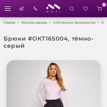
0
Главная
Женская одежда
Собств
Главная
Женская одежда
Собственное производство
Брю
Брюки #ОКТ165004, тёмно-
серый