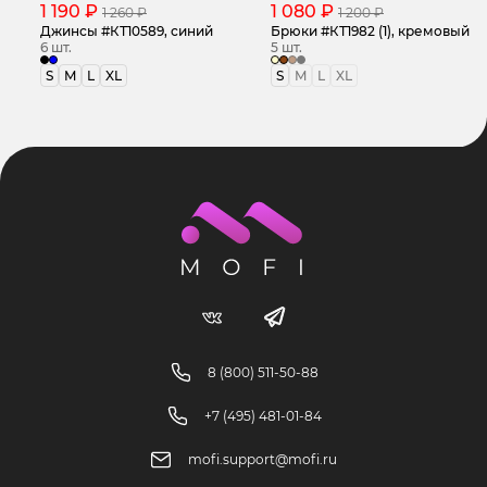
1 190 ₽
1 080 ₽
1 260 ₽
1 200 ₽
Джинсы #КТ10589, синий
Брюки #КТ1982 (1), кремовый
6 шт.
5 шт.
S
M
L
XL
S
M
L
XL
8 (800) 511-50-88
+7 (495) 481-01-84
mofi.support@mofi.ru