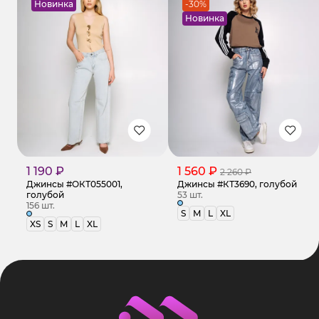
Новинка
-30%
Новинка
1 190 ₽
1 560 ₽
2 260 ₽
Джинсы #ОКТ055001,
Джинсы #КТ3690, голубой
голубой
53 шт.
156 шт.
S
M
L
XL
XS
S
M
L
XL