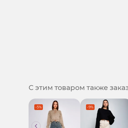
С этим товаром также зак
-5%
-9%