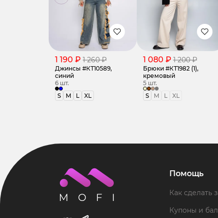
1 190 ₽
1 080 ₽
1 260 ₽
1 200 ₽
Джинсы #КТ10589,
Брюки #КТ1982 (1),
синий
кремовый
6 шт.
5 шт.
S
M
L
XL
S
M
L
XL
Помощь
Как сделать з
Купоны и ба