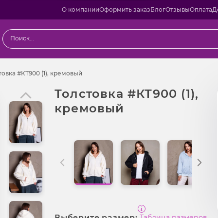
О компании
Оформить заказ
Блог
Отзывы
Оплата
Д
одаж
Толстовка #КТ900 (1), кремовый
товка #КТ900 (1), кремовый
Толстовка #КТ900 (1),
кремовый
Выберите размер:
Таблица размеров