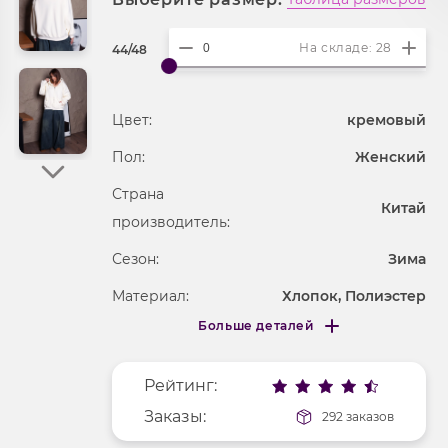
На складе: 28
44/48
Цвет:
кремовый
Пол:
Женский
Страна
Китай
производитель:
Сезон:
Зима
Материал:
Хлопок, Полиэстер
Больше деталей
Покрой
свободный
Меньше деталей
Рисунок
без рисунка
Рейтинг:
Фактура материала
трикотажный
Заказы:
292 заказов
Длина рукава
длинные