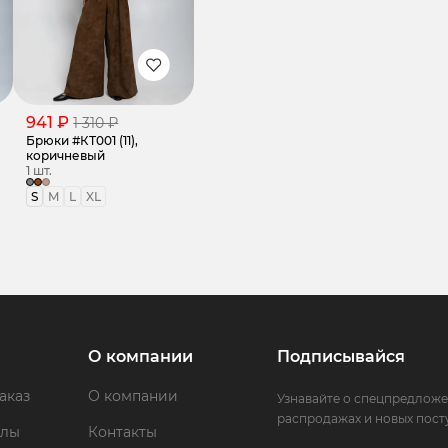
941 ₽
1 310 ₽
Брюки #КТ001 (11),
коричневый
1 шт.
S
M
L
XL
О компании
Подписывайся
аказ
О компании
Узнавайте о спецпредложе
распродажах и новых пост
ллы
Контакты