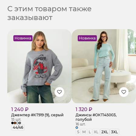
С этим товаром также
заказывают
Новинка
Новинка
1 240 ₽
1 320 ₽
Джемпер #КТ919 (9), серый
Джинсы #ОКТ145003,
15 шт.
голубой
16 шт.
44/46
S
M
L
XL
2XL
3XL