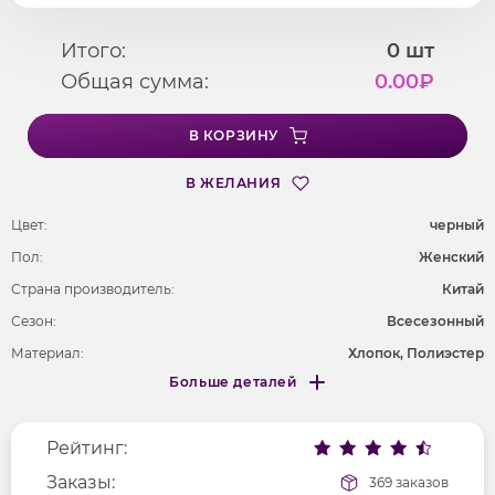
Итого:
0
шт
Общая сумма:
0.00
₽
В КОРЗИНУ
В ЖЕЛАНИЯ
Цвет:
черный
Пол:
Женский
Страна производитель:
Китай
Сезон:
Всесезонный
Материал:
Хлопок, Полиэстер
Больше деталей
Покрой
свободный
Меньше деталей
Рисунок
надпись
Рейтинг:
Фактура материала
трикотажный
Длина рукава
Заказы:
3/4
369 заказов