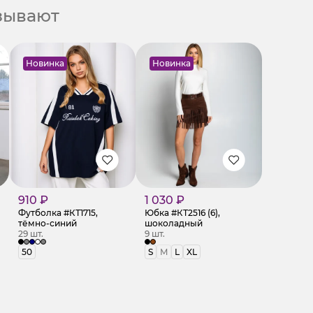
азывают
Новинка
Новинка
910 ₽
1 030 ₽
Футболка #КТ1715,
Юбка #КТ2516 (6),
тёмно-синий
шоколадный
29 шт.
9 шт.
50
S
M
L
XL