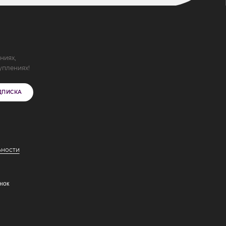
ниях,
уплениях!
ДПИСКА
ьности
нок