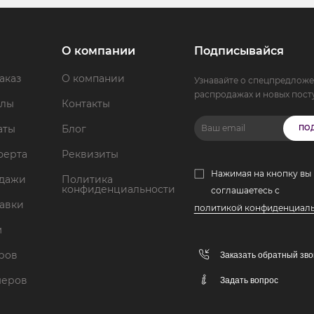
О компании
Подписывайся
аказ
О компании
Узнавайте о спецпредложе
распродажах и новых пост
ллы
Контакты
аты
Блог
ПО
ферта
Реквизиты
Нажимая на кнопку вы
одажи
Политика
конфиденциальности
соглашаетесь с
тавки
политикой конфиденциал
м
аров
Заказать обратный зво
меров
Задать вопрос