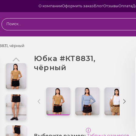
О компании
Оформить заказ
Блог
Отзывы
Оплата
Д
Юбка #КТ8831, чёрный
8831, чёрный
Юбка #КТ8831,
чёрный
Выберите размер:
Таблица размеров