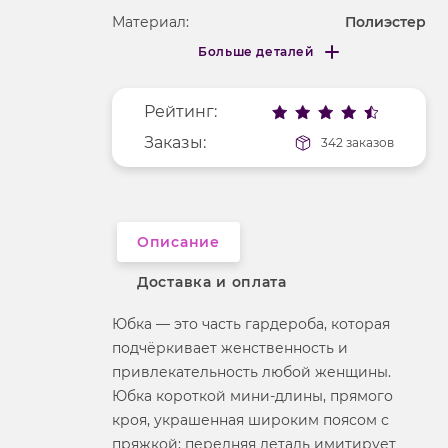
Материал:
Полиэстер
Больше деталей
Покрой
укороченный
Меньше деталей
Рисунок
без рисунка
Рейтинг:
Фактура материала
текстильный
Заказы:
342 заказов
Описание
Доставка и оплата
Юбка — это часть гардероба, которая
подчёркивает женственность и
привлекательность любой женщины.
Юбка короткой мини-длины, прямого
кроя, украшенная широким поясом с
пряжкой; передняя деталь имитирует