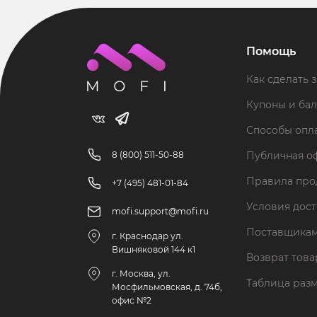
Помощь
Как сделать з
Купоны и ба
Способы опл
8 (800) 511-50-88
Публичная о
Правила пр
+7 (495) 481-01-84
Условия дос
mofi.support@mofi.ru
Поставщика
г. Краснодар ул.
Вишняковой 144 к1
Возврат тов
г. Москва, ул.
Таблица раз
Мосфильмовская, д. 74б,
офис №2