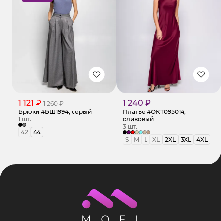
1 121 ₽
1 240 ₽
1 260 ₽
Брюки #БШ1994, серый
Платье #ОКТ095014,
1 шт.
сливовый
3 шт.
42
44
S
M
L
XL
2XL
3XL
4XL