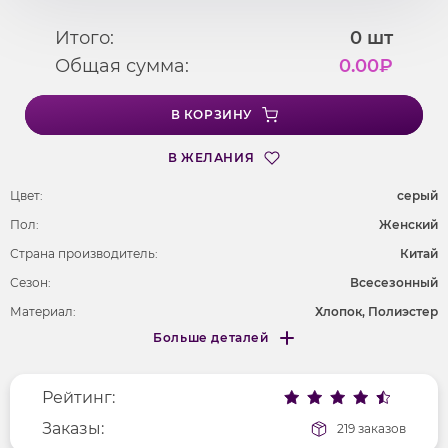
Итого:
0
шт
Общая сумма:
0.00
₽
В КОРЗИНУ
В ЖЕЛАНИЯ
Цвет:
серый
Пол:
Женский
Страна производитель:
Китай
Сезон:
Всесезонный
Материал:
Хлопок, Полиэстер
Больше деталей
Покрой
укороченный
Меньше деталей
Рисунок
печатный рисунок
Рейтинг:
Фактура материала
трикотажный
Длина рукава
Заказы:
короткие
219 заказов