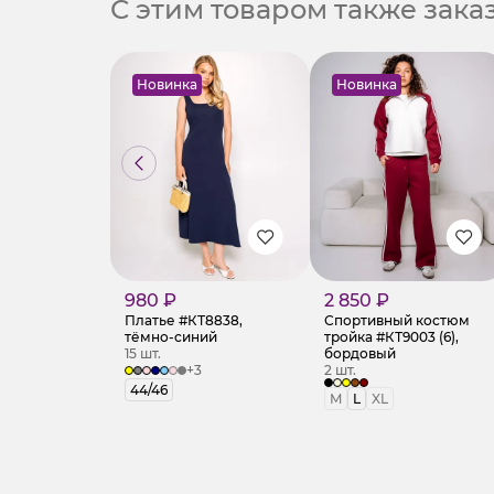
С этим товаром также зак
Новинка
Новинка
980 ₽
2 850 ₽
Платье #КТ8838,
Спортивный костюм
тёмно-синий
тройка #КТ9003 (6),
15 шт.
бордовый
+3
2 шт.
44/46
M
L
XL