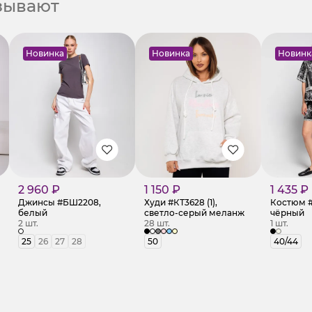
азывают
Новинка
Новинка
Новинк
2 960 ₽
1 150 ₽
1 435 ₽
Джинсы #БШ2208,
Худи #КТ3628 (1),
Костюм #
белый
светло-серый меланж
чёрный
2 шт.
28 шт.
1 шт.
25
26
27
28
50
40/44