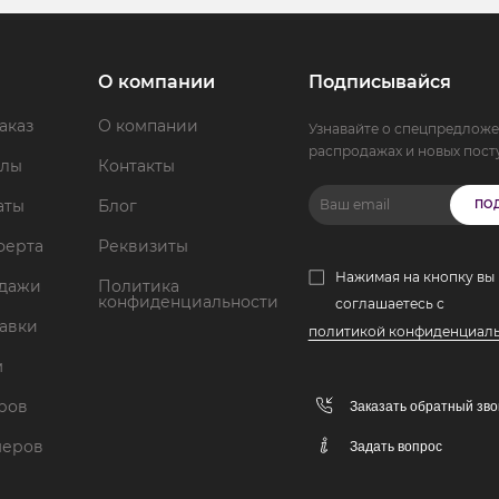
О компании
Подписывайся
аказ
О компании
Узнавайте о спецпредложе
распродажах и новых пост
ллы
Контакты
аты
Блог
ПО
ферта
Реквизиты
Нажимая на кнопку вы
одажи
Политика
конфиденциальности
соглашаетесь с
тавки
политикой конфиденциал
м
аров
Заказать обратный зво
меров
Задать вопрос