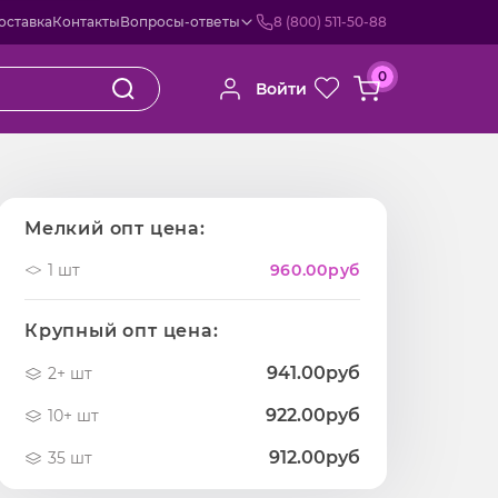
оставка
Контакты
Вопросы-ответы
8 (800) 511-50-88
0
Войти
Мелкий опт цена:
1 шт
960.00
руб
Крупный опт цена:
941.00руб
2+ шт
922.00руб
10+ шт
912.00руб
35 шт