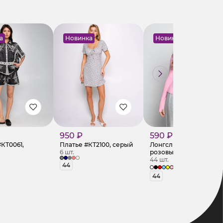
а
Новинка
Новинка
950 ₽
590 ₽
КТ0061,
Платье #КТ2100, серый
Лонгслив #КТ6889 (1),
6 шт.
розовый
44 шт.
44
+8
44