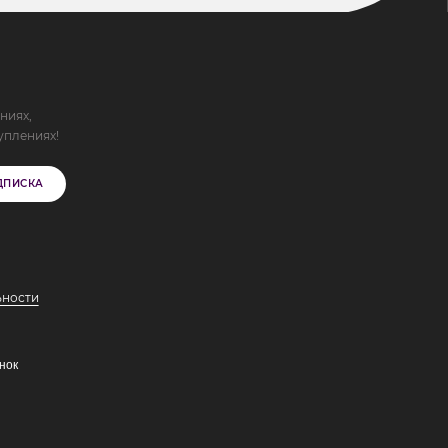
ниях,
уплениях!
ДПИСКА
ьности
нок