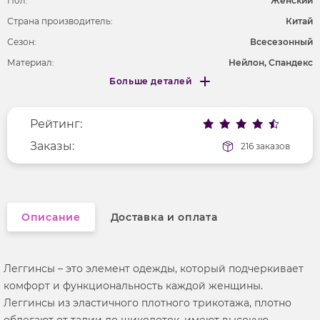
Пол:
Женский
Страна производитель:
Китай
Сезон:
Всесезонный
Материал:
Нейлон, Спандекс
Больше деталей
Покрой
облегающий
Меньше деталей
Рисунок
без рисунка
Рейтинг:
Фактура материала
трикотажный
Заказы:
216 заказов
Описание
Доставка и оплата
Леггинсы – это элемент одежды, который подчеркивает
комфорт и функциональность каждой женщины.
Леггинсы из эластичного плотного трикотажа, плотно
облегают от талии до щиколоток, имеют высокую