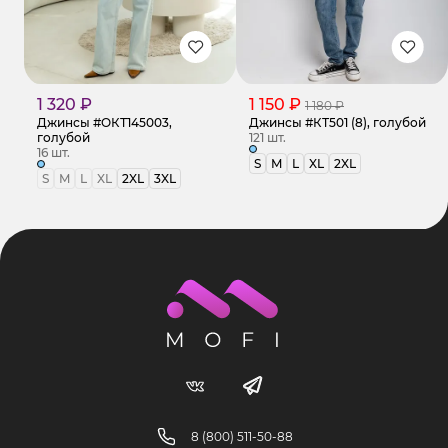
1 320 ₽
1 150 ₽
1 180 ₽
Джинсы #ОКТ145003,
Джинсы #КТ501 (8), голубой
голубой
121 шт.
16 шт.
S
M
L
XL
2XL
S
M
L
XL
2XL
3XL
8 (800) 511-50-88