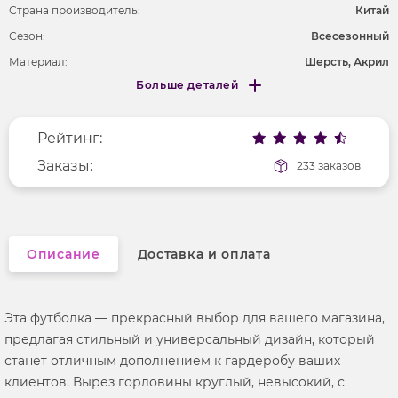
Страна производитель:
Китай
Сезон:
Всесезонный
Материал:
Шерсть, Акрил
Больше деталей
Покрой
свободный
Меньше деталей
Рисунок
без рисунка
Рейтинг:
Фактура материала
трикотажный
Длина рукава
Заказы:
короткие
233 заказов
Вырез горловины
округлый
Описание
Доставка и оплата
Эта футболка — прекрасный выбор для вашего магазина,
предлагая стильный и универсальный дизайн, который
станет отличным дополнением к гардеробу ваших
клиентов. Вырез горловины круглый, невысокий, с