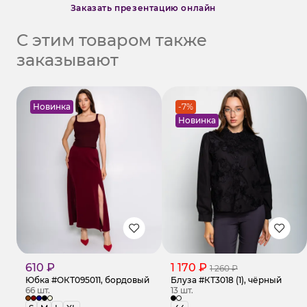
Заказать презентацию онлайн
С этим товаром также
заказывают
Новинка
-7%
Новинка
610 ₽
1 170 ₽
1 260 ₽
Юбка #ОКТ095011, бордовый
Блуза #КТ3018 (1), чёрный
66 шт.
13 шт.