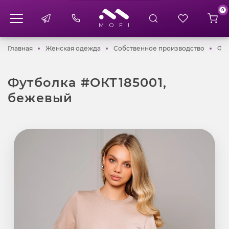
0
Главная
Женская одежда
Собств
Главная
Женская одежда
Собственное производство
Фут
Футболка #ОКТ185001,
бежевый