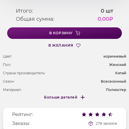
Итого:
0
шт
Общая сумма:
0.00
₽
В КОРЗИНУ
В ЖЕЛАНИЯ
Цвет:
коричневый
Пол:
Женский
Страна производитель:
Китай
Сезон:
Всесезонный
Материал:
Полиэстер
Больше деталей
Покрой
укороченный
Меньше деталей
Рисунок
без рисунка
Рейтинг:
Фактура материала
текстильный
Длина рукава
Заказы:
без рукавов
278 заказов