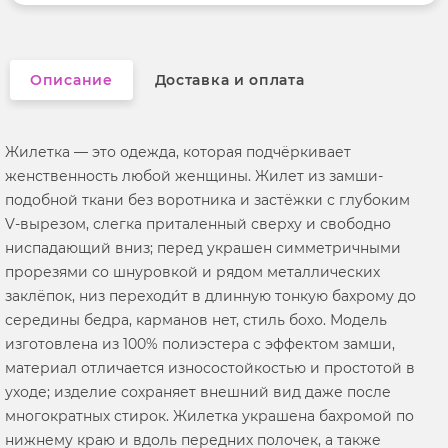
Вырез горловины
v-образный
Описание
Доставка и оплата
Жилетка — это одежда, которая подчёркивает
женственность любой женщины. Жилет из замши-
подобной ткани без воротника и застёжки с глубоким
V‑вырезом, слегка приталенный сверху и свободно
ниспадающий вниз; перед украшен симметричными
прорезями со шнуровкой и рядом металлических
заклёпок, низ переходи́т в длинную тонкую бахрому до
середины бедра, карманов нет, стиль бохо. Модель
изготовлена из 100% полиэстера с эффектом замши,
материал отличается износостойкостью и простотой в
уходе; изделие сохраняет внешний вид даже после
многократных стирок. Жилетка украшена бахромой по
нижнему краю и вдоль передних полочек, а также