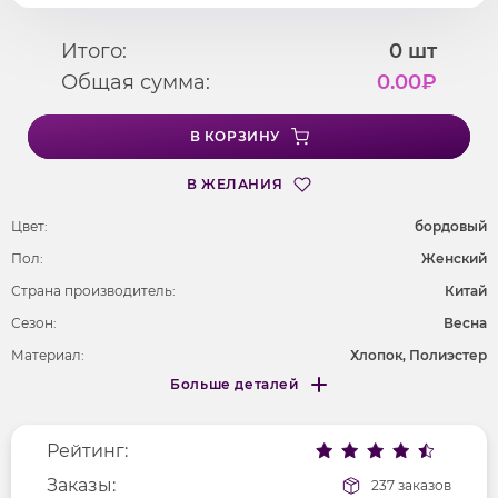
Итого:
0
шт
Общая сумма:
0.00
₽
В КОРЗИНУ
В ЖЕЛАНИЯ
Цвет:
бордовый
Пол:
Женский
Страна производитель:
Китай
Сезон:
Весна
Материал:
Хлопок, Полиэстер
Больше деталей
Покрой
свободный
Меньше деталей
Рисунок
без рисунка
Рейтинг:
Фактура материала
текстильный
Длина рукава
Заказы:
без рукавов
237 заказов