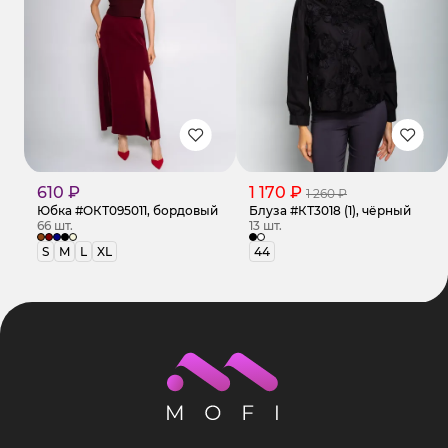
610 ₽
1 170 ₽
1 260 ₽
Юбка #ОКТ095011, бордовый
Блуза #КТ3018 (1), чёрный
66 шт.
13 шт.
S
M
L
XL
44