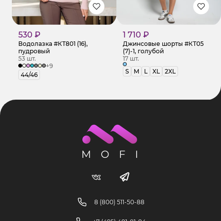
530 ₽
1 710 ₽
Водолазка #КТ801 (16),
Джинсовые шорты #КТ05
пудровый
(7)-1, голубой
53 шт.
17 шт.
+9
S
M
L
XL
2XL
44/46
8 (800) 511-50-88