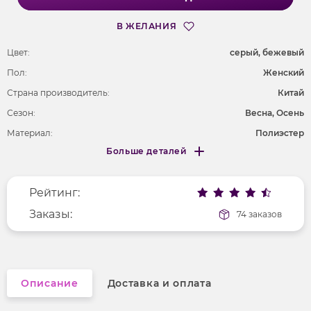
В ЖЕЛАНИЯ
Цвет:
серый, бежевый
Пол:
Женский
Страна производитель:
Китай
Сезон:
Весна, Осень
Материал:
Полиэстер
Больше деталей
Длина рукава
без рукавов
Меньше деталей
Покрой
облегающий
Рейтинг:
Фактура материала
бархатная
Вырез горловины
Заказы:
на бретельках
74 заказов
Рисунок
без рисунка
Описание
Доставка и оплата