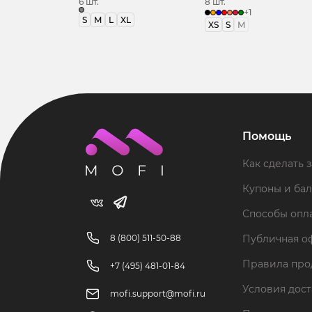
6 шт.
8 шт.
+1
S
M
L
XL
XS
S
M
Помощь
Как сделать з
Купоны и ба
Способы опл
8 (800) 511-50-88
Публичная о
Правила пр
+7 (495) 481-01-84
Условия дос
mofi.support@mofi.ru