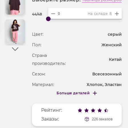
На складе: 8
44/48
Цвет:
серый
Пол:
Женский
Страна
Китай
производитель:
Сезон:
Всесезонный
Материал:
Хлопок, Эластан
Больше деталей
Покрой
свободный
Меньше деталей
Рисунок
надпись
Рейтинг:
Фактура материала
трикотажный
Заказы:
226 заказов
Длина рукава
короткие