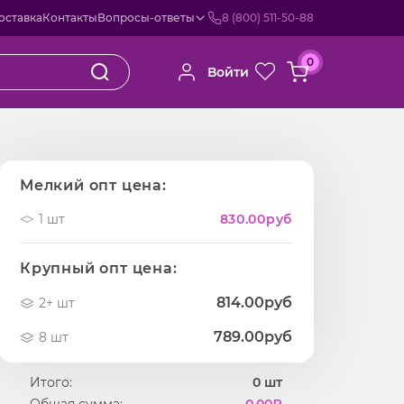
оставка
Контакты
Вопросы-ответы
8 (800) 511-50-88
0
Войти
Мелкий опт цена:
1 шт
830.00
руб
Крупный опт цена:
814.00руб
2+ шт
789.00руб
8 шт
Итого:
0
шт