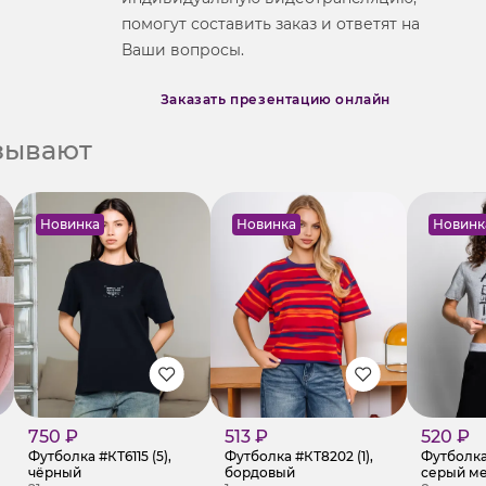
помогут составить заказ и ответят на
Ваши вопросы.
Заказать презентацию онлайн
азывают
Новинка
Новинка
Новинк
750 ₽
513 ₽
520 ₽
Футболка #КТ6115 (5),
Футболка #КТ8202 (1),
Футболка
чёрный
бордовый
серый м