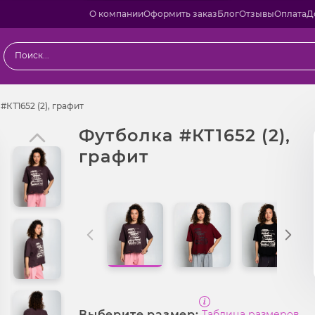
О компании
Оформить заказ
Блог
Отзывы
Оплата
Д
Футболка #КТ1652 (2), графит
#КТ1652 (2), графит
Футболка #КТ1652 (2),
графит
Выберите размер:
Таблица размеров