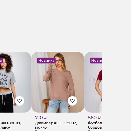
а
Новинка
Новинка
710 ₽
560 ₽
 #КТ888119,
Джемпер #ОКТ125002,
Футболка #КТ9005 (1),
еланж
мокко
бордовый