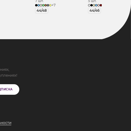
7 шт.
5 шт.
+7
+7
44/48
44/46
ниях,
уплениях!
ДПИСКА
ьности