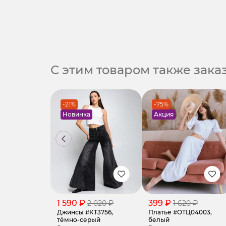
С этим товаром также зак
-21%
-75%
Новинка
Акция
1 590 ₽
399 ₽
2 020 ₽
1 620 ₽
Джинсы #КТ3756,
Платье #ОТЦ04003,
тёмно-серый
белый