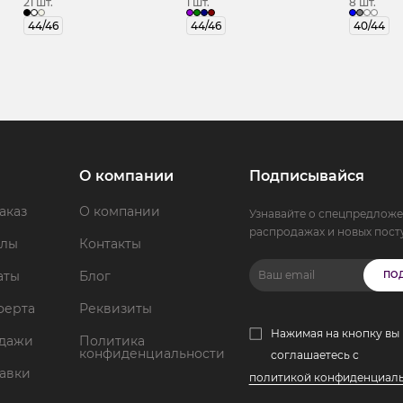
21 шт.
1 шт.
8 шт.
44/46
44/46
40/44
О компании
Подписывайся
аказ
О компании
Узнавайте о спецпредложе
распродажах и новых пост
ллы
Контакты
аты
Блог
ПО
ферта
Реквизиты
Нажимая на кнопку вы
одажи
Политика
конфиденциальности
соглашаетесь с
тавки
политикой конфиденциал