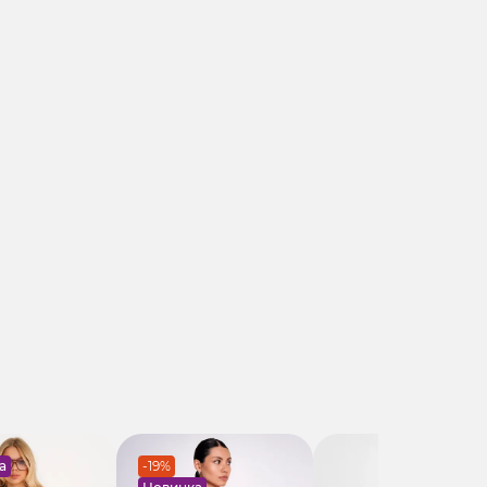
а
-19%