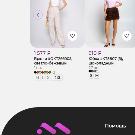
1 577 ₽
910 ₽
Брюки #ОКТ266005,
Юбка #КТ8807 (5),
светло-бежевый
шоколадный
1 шт.
27 шт.
+2
S
M
M
L
XL
2XL
Помощь