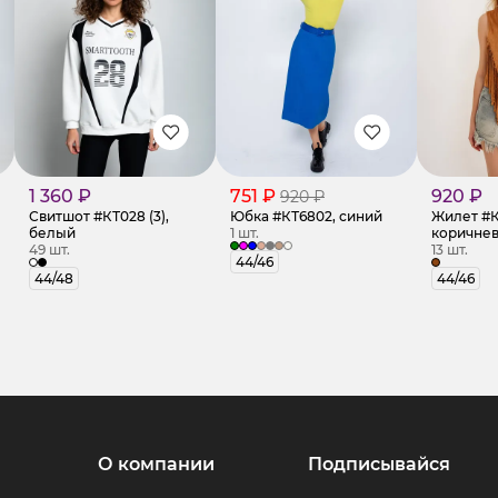
1 360 ₽
751 ₽
920 ₽
920 ₽
Свитшот #КТ028 (3),
Юбка #КТ6802, синий
Жилет #К
белый
1 шт.
коричне
49 шт.
13 шт.
44/46
44/48
44/46
О компании
Подписывайся