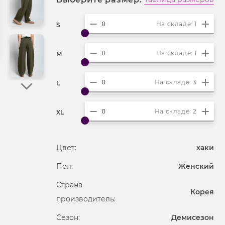
На складе: 1
S
На складе: 1
M
На складе: 3
L
На складе: 2
XL
Цвет:
хаки
Пол:
Женский
Страна
Корея
производитель:
Сезон:
Демисезон