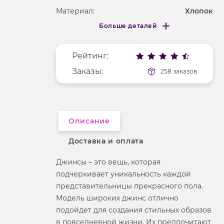
Материал:
Хлопок
Больше деталей
Покрой
свободный
Меньше деталей
Рисунок
без рисунка
Рейтинг:
Фактура материала
текстильный
Заказы:
258 заказов
Описание
Доставка и оплата
Джинсы – это вещь, которая
подчеркивает уникальность каждой
представительницы прекрасного пола.
Модель широких джинс отлично
подойдет для создания стильных образов
в повседневной жизни. Их предпочитают