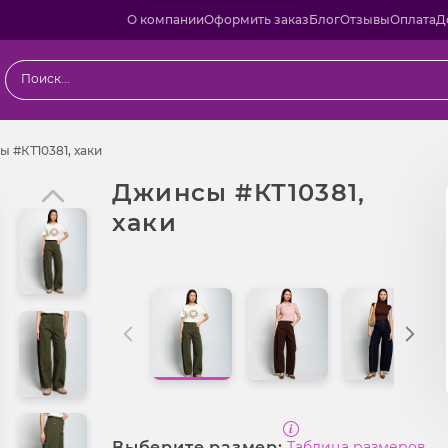
О компании
Оформить заказ
Блог
Отзывы
Оплата
Д
ы
Джинсы #КТ10381, хаки
 #КТ10381, хаки
Джинсы #КТ10381,
хаки
Выберите размер:
Таблица размеров