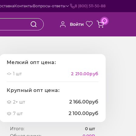
оставка
Контакты
Вопросы-ответы
8 (800) 511-50-88
0
Войти
Мелкий опт цена:
1 шт
2 210.00
руб
Крупный опт цена:
2 166.00руб
2+ шт
2 100.00руб
7 шт
Итого:
0
шт