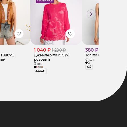
Новинка
1 040 ₽
380 ₽
1 290 ₽
Т88079,
Джемпер #КТ919 (7),
Топ #КТ68056, чёрный
вый
розовый
61 шт.
3 шт.
44
44/48