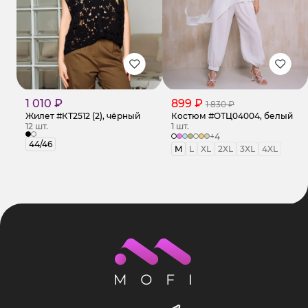
1 010 ₽
899 ₽
1 830 ₽
Жилет #КТ2512 (2), чёрный
Костюм #ОТЦ04004, белый
12 шт.
1 шт.
+4
44/46
M
L
XL
2XL
3XL
4XL