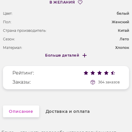
В ЖЕЛАНИЯ
Цвет:
белый
Пол:
Женский
Страна производитель:
Китай
Сезон:
Лето
Материал:
Хлопок
Больше деталей
Покрой
свободный
Меньше деталей
Рисунок
цветы и растения
Рейтинг:
Фактура материала
текстильный
Длина рукава
Заказы:
длинные
364 заказов
Вырез горловины
v-образный
Описание
Доставка и оплата