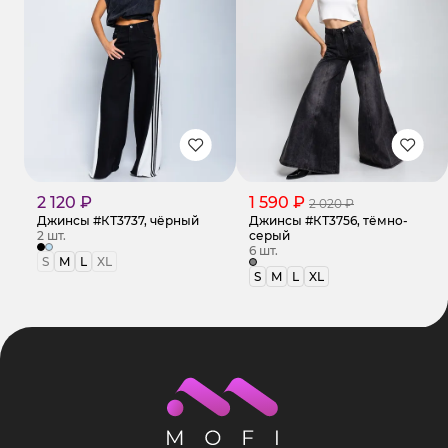
2 120 ₽
1 590 ₽
2 020 ₽
Джинсы #КТ3737, чёрный
Джинсы #КТ3756, тёмно-
2 шт.
серый
6 шт.
S
M
L
XL
S
M
L
XL