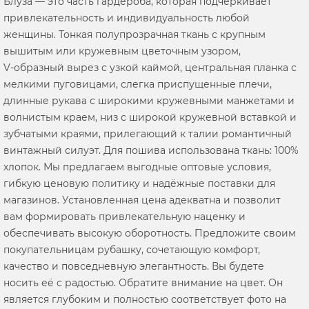
Блуза — это часть гардероба, которая подчёркивает
привлекательность и индивидуальность любой
женщины. Тонкая полупрозрачная ткань с крупным
вышитым или кружевным цветочным узором,
V‑образный вырез с узкой каймой, центральная планка с
мелкими пуговицами, слегка приспущенные плечи,
длинные рукава с широкими кружевными манжетами и
волнистым краем, низ с широкой кружевной вставкой и
зубчатыми краями, прилегающий к талии романтичный
винтажный силуэт. Для пошива использована ткань: 100%
хлопок. Мы предлагаем выгодные оптовые условия,
гибкую ценовую политику и надёжные поставки для
магазинов. Установленная цена адекватна и позволит
вам формировать привлекательную наценку и
обеспечивать высокую оборотность. Предложите своим
покупательницам рубашку, сочетающую комфорт,
качество и повседневную элегантность. Вы будете
носить её с радостью. Обратите внимание на цвет. Он
является глубоким и полностью соответствует фото на