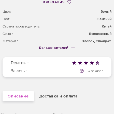
В ЖЕЛАНИЯ
Цвет:
белый
Пол:
Женский
Страна производитель:
Китай
Сезон:
Всесезонный
Материал:
Хлопок, Спандекс
Больше деталей
Покрой
приталенный
Меньше деталей
Рисунок
надпись
Рейтинг:
Фактура материала
трикотажный
Длина рукава
Заказы:
короткие
114 заказов
Вырез горловины
округлый
Описание
Доставка и оплата