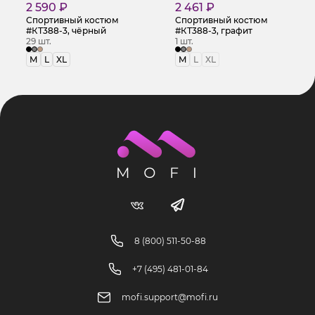
2 590 ₽
2 461 ₽
Спортивный костюм
Спортивный костюм
#КТ388-3, чёрный
#КТ388-3, графит
29 шт.
1 шт.
M
L
XL
M
L
XL
8 (800) 511-50-88
+7 (495) 481-01-84
mofi.support@mofi.ru