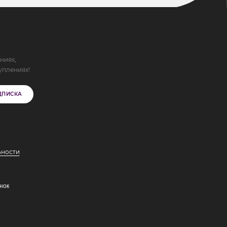
ниях,
уплениях!
ДПИСКА
ьности
нок