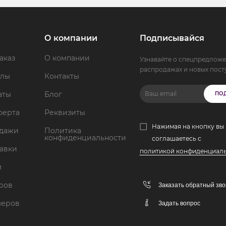
О компании
Подписывайся
аказ
О компании
Узнавайте о спецпредложе
распродажах и новых пост
ллы
Контакты
аты
Блог
ПО
ферта
Реквизиты
Нажимая на кнопку вы
одажи
Политика
конфиденциальности
соглашаетесь с
тавки
политикой конфиденциал
м
аров
Заказать обратный зво
меров
Задать вопрос