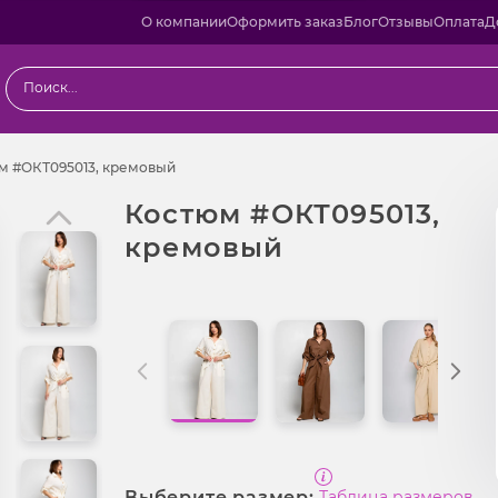
О компании
Оформить заказ
Блог
Отзывы
Оплата
Д
ы
Костюм #ОКТ095013, кремовый
м #ОКТ095013, кремовый
Костюм #ОКТ095013,
кремовый
Выберите размер:
Таблица размеров