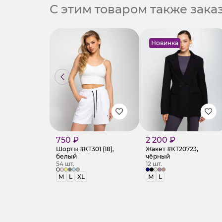
С этим товаром также зак
Новинка
750 ₽
2 200 ₽
Шорты #КТ301 (18),
Жакет #КТ20723,
белый
чёрный
54 шт.
12 шт.
M
L
XL
M
L