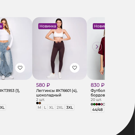
а
Новинка
Новинка
580 ₽
830 ₽
Т3953 (1),
Леггинсы #КТ6601 (4),
Футболка #КТ1683,
шоколадный
бордовый
2 шт.
20 шт.
+2
XL
M
L
XL
2XL
3XL
44/48