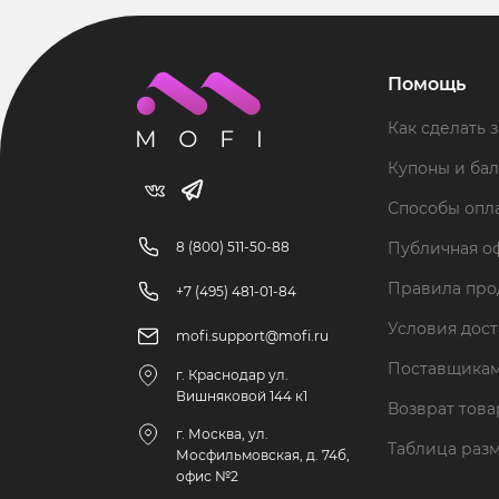
Помощь
Как сделать з
Купоны и ба
Способы опл
8 (800) 511-50-88
Публичная о
Правила пр
+7 (495) 481-01-84
Условия дос
mofi.support@mofi.ru
Поставщика
г. Краснодар ул.
Вишняковой 144 к1
Возврат тов
г. Москва, ул.
Таблица раз
Мосфильмовская, д. 74б,
офис №2