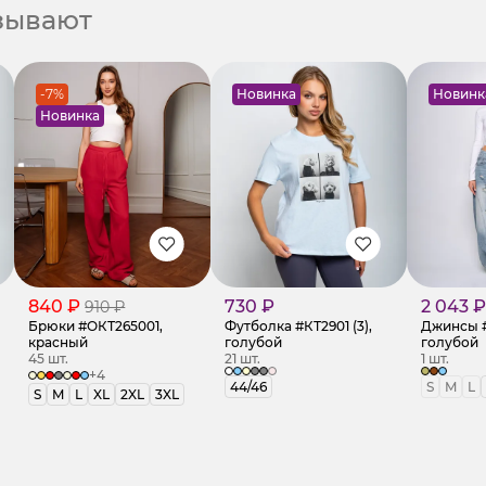
азывают
-7%
Новинка
Новинк
Новинка
840 ₽
730 ₽
2 043 ₽
910 ₽
Брюки #ОКТ265001,
Футболка #КТ2901 (3),
Джинсы #К
красный
голубой
голубой
45 шт.
21 шт.
1 шт.
+4
44/46
S
M
L
S
M
L
XL
2XL
3XL