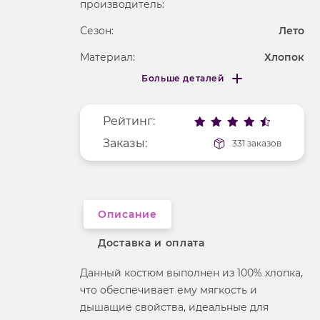
производитель:
Сезон:
Лето
Материал:
Хлопок
Больше деталей
Покрой
приталенный
Меньше деталей
Рисунок
без рисунка
Рейтинг:
Фактура материала
текстильный
Заказы:
331 заказов
Длина рукава
3/4
Вырез горловины
отложной воротник
Описание
Доставка и оплата
Данный костюм выполнен из 100% хлопка,
что обеспечивает ему мягкость и
дышащие свойства, идеальные для