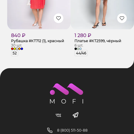
840 ₽
1 280 ₽
Рубашка #КТ712 (1), красный
Платье #КТ2599, чёрный
30 шт.
6 шт.
52
44/46
8 (800) 511-50-88