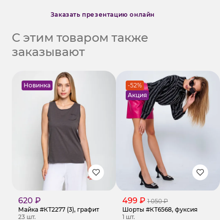
Заказать презентацию онлайн
С этим товаром также
заказывают
Новинка
-52%
Акция
620 ₽
499 ₽
1 050 ₽
Майка #КТ2277 (3), графит
Шорты #КТ6568, фуксия
23 шт.
1 шт.