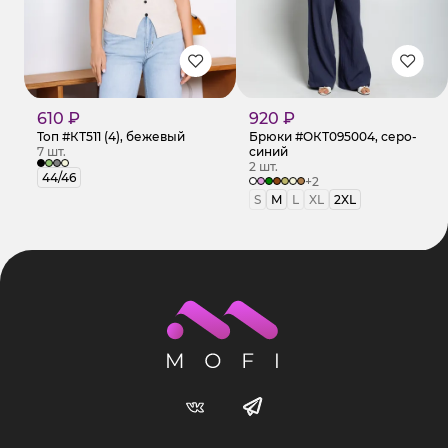
610 ₽
920 ₽
Топ #КТ511 (4), бежевый
Брюки #ОКТ095004, серо-
7 шт.
синий
2 шт.
44/46
+2
S
M
L
XL
2XL