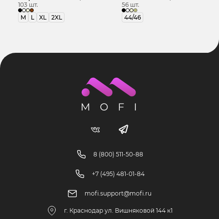
103 шт.
56 шт.
M
L
XL
2XL
44/46
8 (800) 511-50-88
+7 (495) 481-01-84
mofi.support@mofi.ru
г. Краснодар ул. Вишняковой 144 к1