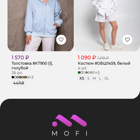
1 570 ₽
1 090 ₽
1 210 ₽
Толстовка #КТ900 (1),
Костюм #ОБШ1459, белый
голубой
4 шт.
26 шт.
+3
+3
XS
S
M
L
XL
44/48