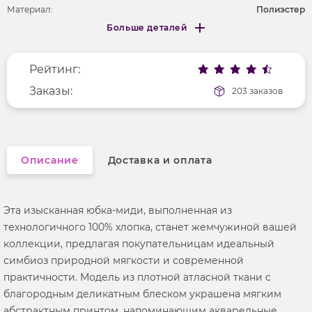
Материал:
Полиэстер
Больше деталей
Покрой
приталенный
Меньше деталей
Рисунок
без рисунка
Рейтинг:
Фактура материала
текстильный
Заказы:
203 заказов
Описание
Доставка и оплата
Эта изысканная юбка-миди, выполненная из
технологичного 100% хлопка, станет жемчужиной вашей
коллекции, предлагая покупательницам идеальный
симбиоз природной мягкости и современной
практичности. Модель из плотной атласной ткани с
благородным деликатным блеском украшена мягким
абстрактным принтом, напоминающим акварельные