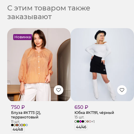
С этим товаром также
заказывают
Новинка
750 ₽
650 ₽
Блуза #КТ73 (2),
Юбка #КТ191, чёрный
терракотовый
15 шт.
11 шт.
+1
44/46
44/48