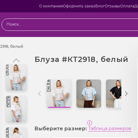
О компании
Оформить заказ
Блог
Отзывы
Оплата
Д
Блуза #КТ2918, белый
2918, белый
Блуза #КТ2918, белый
Выберите размер:
Таблица размеров