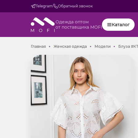
Telegram
Обратный звонок
Одежда оптом
Каталог
от поставщика MOFI
Главная
Женская одежда
Модели
Главная
Женская одежда
Модели
Блуза #КТ