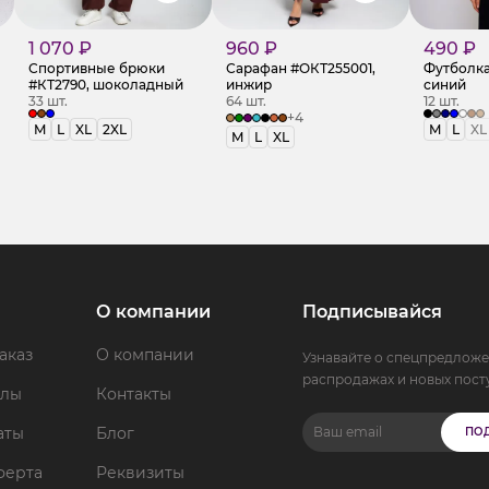
1 070 ₽
960 ₽
490 ₽
Спортивные брюки
Сарафан #ОКТ255001,
Футболка
#КТ2790, шоколадный
инжир
синий
33 шт.
64 шт.
12 шт.
+4
M
L
XL
2XL
M
L
XL
M
L
XL
О компании
Подписывайся
аказ
О компании
Узнавайте о спецпредложе
распродажах и новых пост
ллы
Контакты
аты
Блог
ПО
ферта
Реквизиты