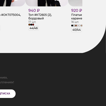
940 ₽
920 ₽
 #ОКТ075004,
Топ #КТ2605 (2),
Платье #КТ004 (1),
бордовый
карамель
17 шт.
16 шт.
+2
44/46
40/44
ниях,
уплениях!
ДПИСКА