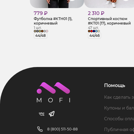
779 ₽
2 310 ₽
Футболка #КТH01 (1),
Спортивный костюм
коричневый
#КТ01 (17), коричневый
1 шт.
47 шт.
44/48
44/46
Помощь
Как сделать з
Купоны и ба
Способы опл
8 (800) 511-50-88
Публичная о