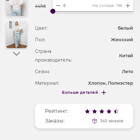
На складе: 196
44/46
Цвет:
белый
Пол:
Женский
Страна
Китай
производитель:
Сезон:
Лето
Материал:
Хлопок, Полиэстер
Больше деталей
Покрой
свободный
Меньше деталей
Рисунок
абстракция
Рейтинг:
Фактура материала
текстильный
Заказы:
345 заказов
Длина рукава
3/4