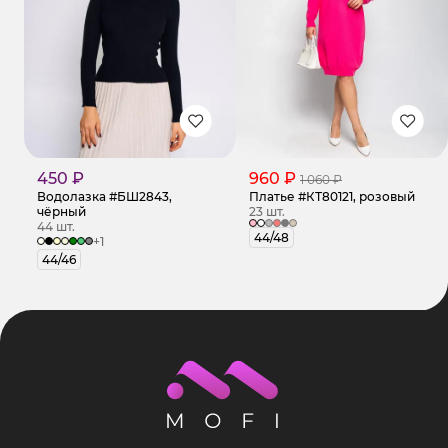
450 ₽
960 ₽
1 060 ₽
Водолазка #БШ2843,
Платье #КТ80121, розовый
чёрный
23 шт.
44 шт.
44/48
+1
44/46