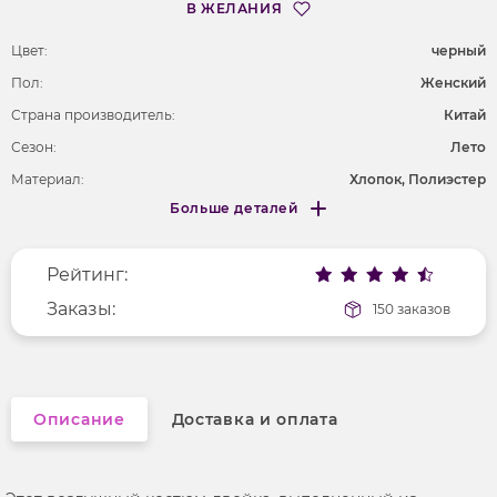
В ЖЕЛАНИЯ
Цвет:
черный
Пол:
Женский
Страна производитель:
Китай
Сезон:
Лето
Материал:
Хлопок, Полиэстер
Больше деталей
Покрой
прямой
Меньше деталей
Рисунок
без рисунка
Рейтинг:
Фактура материала
текстильный
Длина рукава
Заказы:
без рукавов
150 заказов
Вырез горловины
округлый
Описание
Доставка и оплата