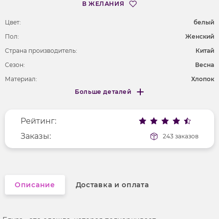
В ЖЕЛАНИЯ
Цвет:
белый
Пол:
Женский
Страна производитель:
Китай
Сезон:
Весна
Материал:
Хлопок
Больше деталей
Покрой
приталенный
Меньше деталей
Рисунок
без рисунка
Рейтинг:
Фактура материала
текстильный
Длина рукава
Заказы:
длинные
243 заказов
Вырез горловины
округлый
Описание
Доставка и оплата