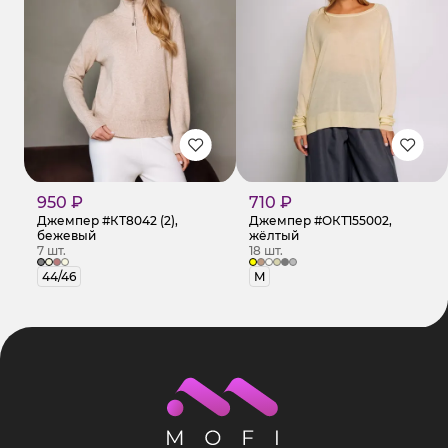
950 ₽
710 ₽
Джемпер #КТ8042 (2),
Джемпер #ОКТ155002,
бежевый
жёлтый
7 шт.
18 шт.
44/46
M