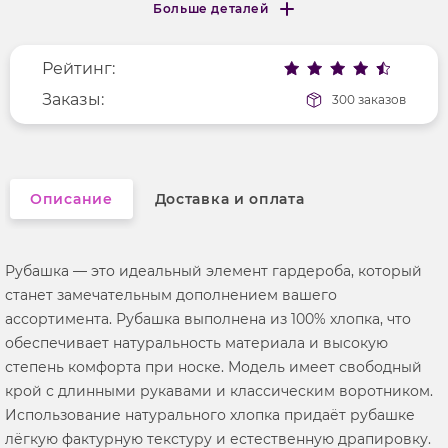
Больше деталей
Покрой
удлененный
Меньше деталей
Рисунок
без рисунка
Рейтинг:
Фактура материала
текстильный
Длина рукава
Заказы:
длинные
300 заказов
Вырез горловины
отложной воротник
Описание
Доставка и оплата
Рубашка — это идеальный элемент гардероба, который
станет замечательным дополнением вашего
ассортимента. Рубашка выполнена из 100% хлопка, что
обеспечивает натуральность материала и высокую
степень комфорта при носке. Модель имеет свободный
крой с длинными рукавами и классическим воротником.
Использование натурального хлопка придаёт рубашке
лёгкую фактурную текстуру и естественную драпировку.