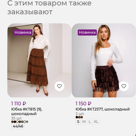
С этим товаром также
заказывают
Новинка
Новинка
1 110 ₽
1 150 ₽
Юбка #КТ815 (9),
Юбка #КТ2577, шоколадный
шоколадный
2 шт.
35 шт.
S
M
L
XL
44/46