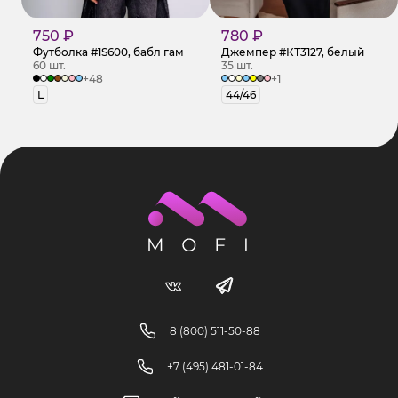
750 ₽
780 ₽
Футболка #1S600, бабл гам
Джемпер #КТ3127, белый
60 шт.
35 шт.
+48
+1
L
44/46
8 (800) 511-50-88
+7 (495) 481-01-84