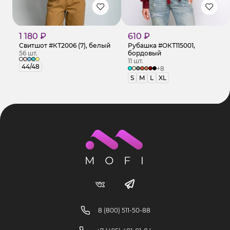
1 180 ₽
610 ₽
Свитшот #КТ2006 (7), белый
Рубашка #ОКТ115001,
56 шт.
бордовый
11 шт.
44/48
+8
S
M
L
XL
8 (800) 511-50-88