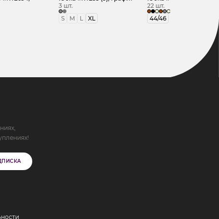
3 шт.
22 шт.
S
M
L
XL
44/46
ниях,
уплениях!
ДПИСКА
ьности