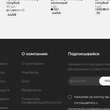
голубой
молочный
голубой
101 шт.
1 шт.
1 шт.
+13
44/46
50
44/48
О компании
Подписывайся
аказ
О компании
Узнавайте о спецпредложе
распродажах и новых пост
ллы
Контакты
аты
Блог
ПО
ферта
Реквизиты
Нажимая на кнопку вы
одажи
Политика
конфиденциальности
соглашаетесь с
тавки
политикой конфиденциал