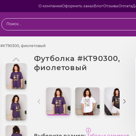
О компании
Оформить заказ
Блог
Отзывы
Оплата
Д
Футболка #КТ90300, фиолетовый
 #КТ90300, фиолетовый
Футболка #КТ90300,
фиолетовый
Выберите размер:
Таблица размеров