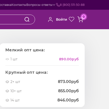
оставка
Контакты
Вопросы-ответы
8 (800) 511-50-88
0
Войти
Мелкий опт цена:
1 шт
890.00
руб
Крупный опт цена:
873.00руб
2+ шт
855.00руб
10+ шт
846.00руб
14 шт