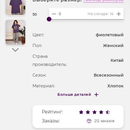
На складе: 14
50
Цвет:
фиолетовый
Пол:
Женский
Страна
Китай
производитель:
Сезон:
Всесезонный
Материал:
Хлопок
Больше деталей
Покрой
свободный
Меньше деталей
Рисунок
печатный рисунок
Рейтинг:
Фактура материала
трикотажный
Заказы:
212 заказов
Длина рукава
3/4