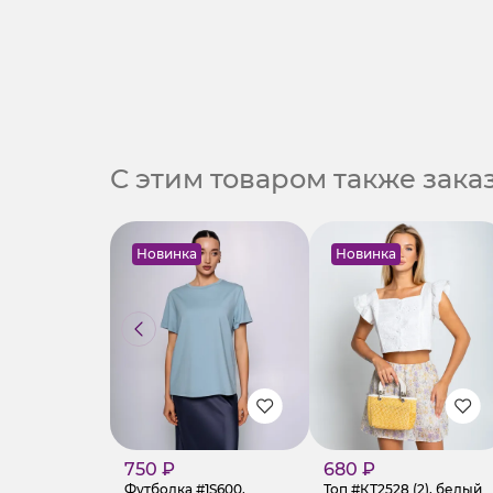
С этим товаром также зак
Новинка
Новинка
750 ₽
680 ₽
Футболка #1S600,
Топ #КТ2528 (2), белый