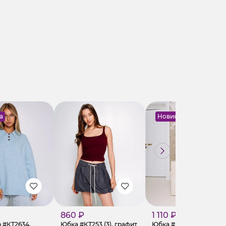
а
Новинка
860 ₽
1 110 ₽
 #КТ2634,
Юбка #КТ253 (3), графит
Юбка #КТ815 (9), белый